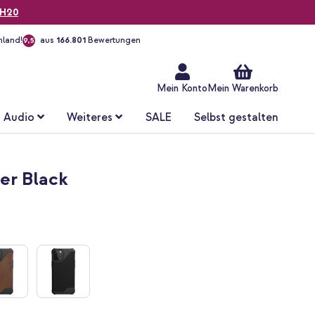
H20
hland!
aus
166.801
Bewertungen
9,5
Zum
Inhalt
springen
Mein Konto
Mein Warenkorb
Audio
Weiteres
SALE
Selbst gestalten
er Black