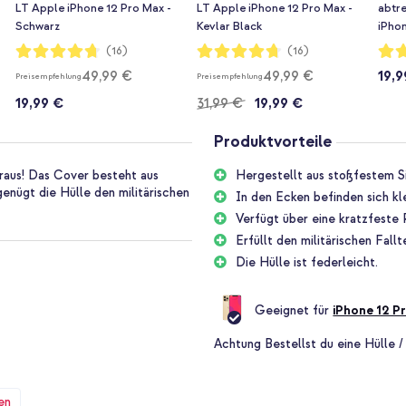
LT Apple iPhone 12 Pro Max -
LT Apple iPhone 12 Pro Max -
abtr
Schwarz
Kevlar Black
iPhon
Bewertung:
Bewertung:
Bewe
(16)
(16)
94%
94%
96%
49,99 €
49,99 €
19,9
Preisempfehlung
Preisempfehlung
19,99 €
31,99 €
19,99 €
Produktvorteile
aus! Das Cover besteht aus
Hergestellt aus stoßfestem Si
enügt die Hülle den militärischen
In den Ecken befinden sich kl
Verfügt über eine kratzfeste 
Erfüllt den militärischen Fa
Die Hülle ist federleicht.
Geeignet für
iPhone 12 P
Achtung
Bestellst du eine Hülle /
en