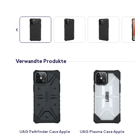
Zum
Anfang
Verwandte Produkte
der
Bildgalerie
springen
UAG Pathfinder Case Apple
UAG Plasma Case Apple