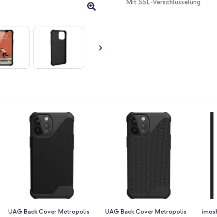
Mit SSL-Verschlüsselung
UAG Back Cover Metropolis
UAG Back Cover Metropolis
imos