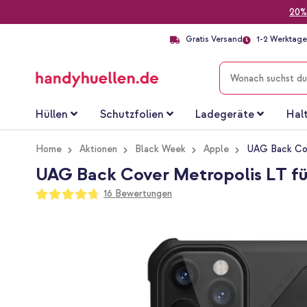
20%
Gratis Versand
1-2 Werktage 
SUCHE
Hüllen
Schutzfolien
Ladegeräte
Hal
Home
Aktionen
Black Week
Apple
UAG Back Cov
UAG Back Cover Metropolis LT fü
Bewertung:
16
Bewertungen
94
100
% of
Zum
Ende
der
Bildgalerie
springen