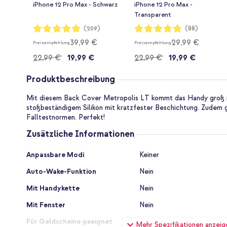
iPhone 12 Pro Max - Schwarz
iPhone 12 Pro Max -
Transparent
Bewertung:
Bewertung:
(209)
(88)
98%
99%
39,99 €
29,99 €
Preisempfehlung
Preisempfehlung
22,99 €
19,99 €
22,99 €
19,99 €
Produktbeschreibung
Mit diesem Back Cover Metropolis LT kommt das Handy groß r
stoßbeständigem Silikon mit kratzfester Beschichtung. Zudem g
Falltestnormen. Perfekt!
Zusätzliche Informationen
Zusätzliche
Anpassbare Modi
Keiner
Informationen
Auto-Wake-Funktion
Nein
Mit Handykette
Nein
Mit Fenster
Nein
Für Geldscheine geeignet
Nein
Mehr Spezifikationen anzeig