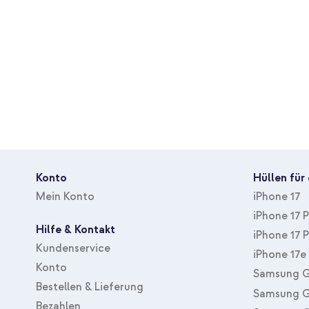
Farbe
Schwarz
Material
Silikon und TPU (weich)
Thema
Kein
Gewicht
118
Geeignet für Marke
Apple
Geeigent für Gerätetyp
Smartphone
Inbegriffene Zubehöranzahl
Keine
Mit Displayschutz
Nein
Konto
Hüllen für
Hüllenart
Backcover, Soft Case
Mein Konto
iPhone 17
Zubehörart
Hülle
iPhone 17 
Hilfe & Kontakt
Schutz
Rückseite & Seite
iPhone 17 
Kundenservice
iPhone 17e
Konto
Samsung G
Bestellen & Lieferung
Samsung G
Bezahlen