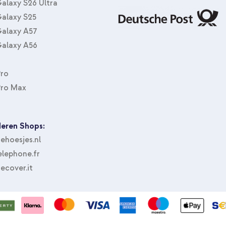
alaxy S26 Ultra
alaxy S25
alaxy A57
alaxy A56
Pro
Pro Max
eren Shops:
hoesjes.nl
lephone.fr
ecover.it