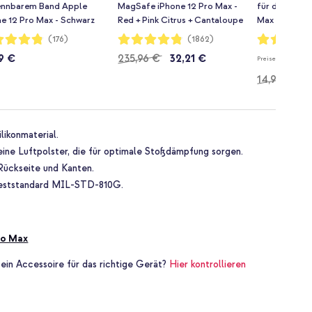
ennbarem Band Apple
MagSafe iPhone 12 Pro Max -
für das Apple
e 12 Pro Max - Schwarz
Red + Pink Citrus + Cantaloupe
Max - Black
+ Black
rtung:
Bewertung:
Bewertung:
(176)
(1862)
96%
97%
9 €
235,96 €
32,21 €
Regulärer
Preisempfehlung
14,99 €
1
Preis
likonmaterial.
eine Luftpolster, die für optimale Stoßdämpfung sorgen.
Rückseite und Kanten.
llteststandard MIL-STD-810G.
ro Max
 ein Accessoire für das richtige Gerät?
Hier kontrollieren