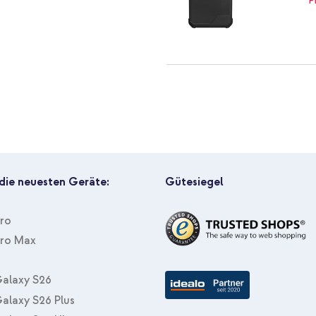
UAG Back Cover Metropolis LT A
Ladegerät - USB-C- und USB-Ans
 die neuesten Geräte:
Gütesiegel
Pro
Pro Max
UAG Back Cover Metropolis LT A
Lightning-Kabel - Refurbished -
alaxy S26
alaxy S26 Plus