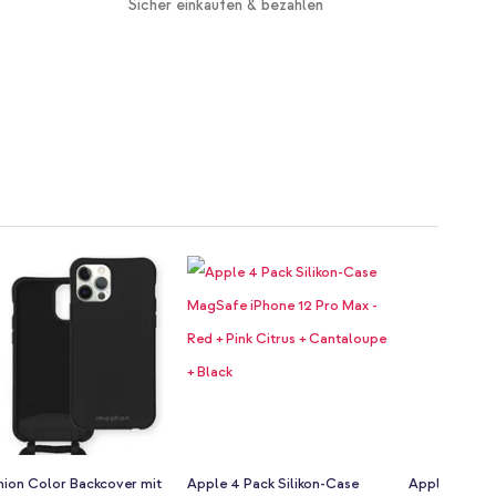
Sicher einkaufen & bezahlen
hion Color Backcover mit
Apple 4 Pack Silikon-Case
Apple Leder