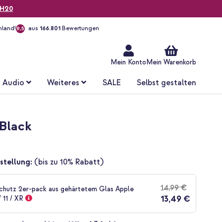
H20
hland!
aus
166.801
Bewertungen
9,5
Zum
Inhalt
springen
Mein Konto
Mein Warenkorb
Audio
Weiteres
SALE
Selbst gestalten
 Black
stellung:
(bis zu 10% Rabatt)
14,99 €
chutz 2er-pack aus gehärtetem Glas Apple
13,49 €
 11 / XR