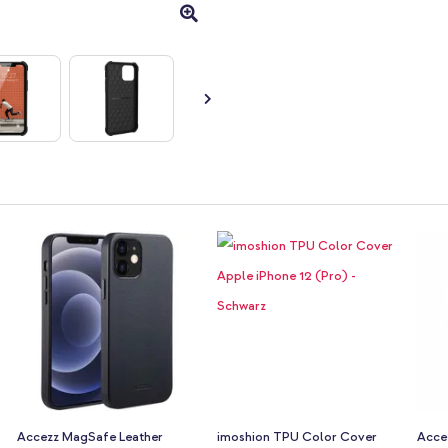
Accezz MagSafe Leather
imoshion TPU Color Cover
Accez