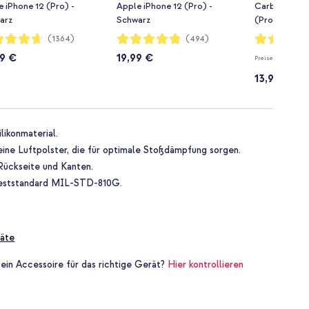
 iPhone 12 (Pro) -
Apple iPhone 12 (Pro) -
Carbon Case 
arz
Schwarz
(Pro) - Schw
rtung:
Bewertung:
Bewertung:
(1364)
(494)
96%
96%
99 €
19,99 €
Preisempfehlung
13,99 €
likonmaterial.
eine Luftpolster, die für optimale Stoßdämpfung sorgen.
Rückseite und Kanten.
llteststandard MIL-STD-810G.
äte
 ein Accessoire für das richtige Gerät?
Hier kontrollieren