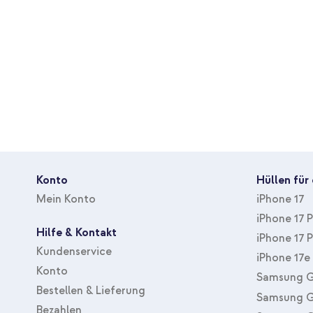
Farbe
Schwarz
Material
Silikon und TPU (weich)
Thema
Kein
Gewicht
111
Geeignet für Marke
Apple
Geeigent für Gerätetyp
Smartphone
Inbegriffene Zubehöranzahl
Keine
Mit Displayschutz
Nein
Konto
Hüllen für
Hüllenart
Backcover, Soft Case
Mein Konto
iPhone 17
Zubehörart
Hülle
iPhone 17 
Hilfe & Kontakt
Schutz
Rückseite & Seite
iPhone 17 
Kundenservice
iPhone 17e
Konto
Samsung G
Bestellen & Lieferung
Samsung G
Bezahlen