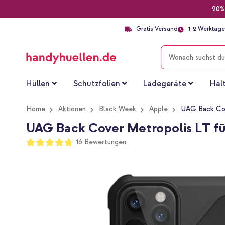
20%
Gratis Versand
1-2 Werktage 
SUCHE
Hüllen
Schutzfolien
Ladegeräte
Hal
Home
Aktionen
Black Week
Apple
UAG Back Cov
UAG Back Cover Metropolis LT für
Bewertung:
16
Bewertungen
94
100
% of
Zum
Ende
der
Bildgalerie
springen