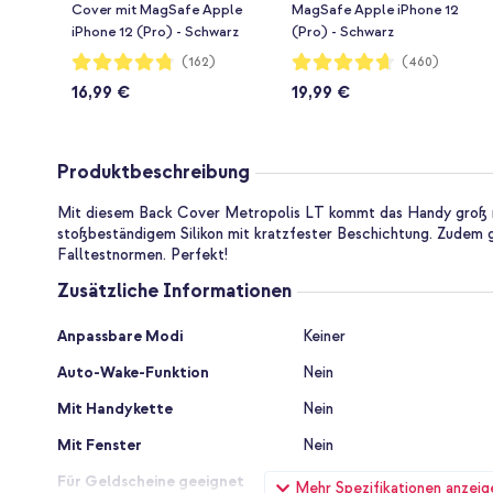
Cover mit MagSafe Apple
MagSafe Apple iPhone 12
iPhone 12 (Pro) - Schwarz
(Pro) - Schwarz
Bewertung:
Bewertung:
(162)
(460)
95%
93%
16,99 €
19,99 €
Produktbeschreibung
Mit diesem Back Cover Metropolis LT kommt das Handy groß r
stoßbeständigem Silikon mit kratzfester Beschichtung. Zudem g
Falltestnormen. Perfekt!
Zusätzliche Informationen
Zusätzliche
Anpassbare Modi
Keiner
Informationen
Auto-Wake-Funktion
Nein
Mit Handykette
Nein
Mit Fenster
Nein
Für Geldscheine geeignet
Nein
Mehr Spezifikationen anzeig