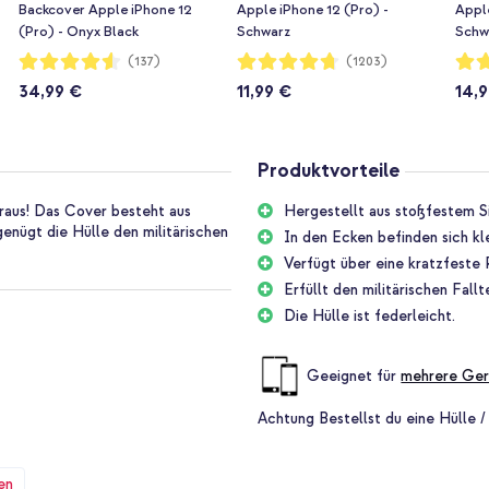
Backcover Apple iPhone 12
Apple iPhone 12 (Pro) -
Apple
(Pro) - Onyx Black
Schwarz
Schw
Bewertung:
Bewertung:
Bewe
(137)
(1203)
90%
94%
93%
34,99 €
11,99 €
14,
Produktvorteile
aus! Das Cover besteht aus
Hergestellt aus stoßfestem Si
enügt die Hülle den militärischen
In den Ecken befinden sich kl
Verfügt über eine kratzfeste 
Erfüllt den militärischen Fa
Die Hülle ist federleicht.
Geeignet für
mehrere Ger
Achtung
Bestellst du eine Hülle /
en