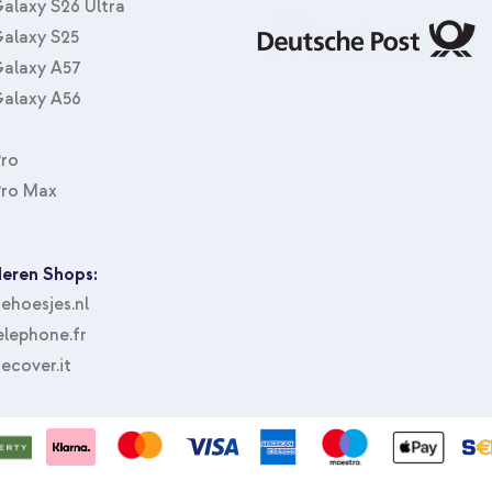
alaxy S26 Ultra
alaxy S25
alaxy A57
alaxy A56
Pro
Pro Max
eren Shops:
hoesjes.nl
lephone.fr
ecover.it