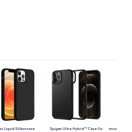
z Liquid Silikoncase
Spigen Ultra Hybrid™ Case für
imoshion Ru