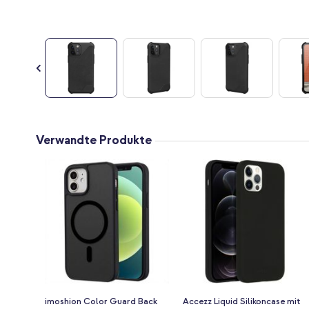
Zum
Anfang
Verwandte Produkte
der
Bildgalerie
springen
imoshion Color Guard Back
Accezz Liquid Silikoncase mit