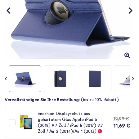
Zum
Vervollständigen Sie Ihre Bestellung:
(bis zu 10% Rabatt)
Anfang
der
imoshion Displayschutz aus
Bildgalerie
12,99 €
gehärtetem Glas Apple iPad 6
springen
11,69 €
(2018) 9.7 Zoll / iPad 5 (2017) 9.7
Zoll / Air 2 (2014)/Air 1 (2013)