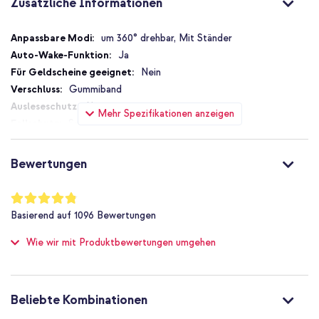
Zusätzliche Informationen
Zusätzliche
um 360° drehbar, Mit Ständer
Informationen
Ja
Nein
Gummiband
Nein
Mehr Spezifikationen anzeigen
Schutz bis zu 1 m
Nein
Hoch
Bewertungen
Nein
Nein
Bewertung:
96
%
8718949558767
Basierend auf
1096
Bewertungen
of
Markenlos
100
Wie wir mit Produktbewertungen umgehen
air261941304
Blau
Kunstleder
224
Beliebte Kombinationen
Apple