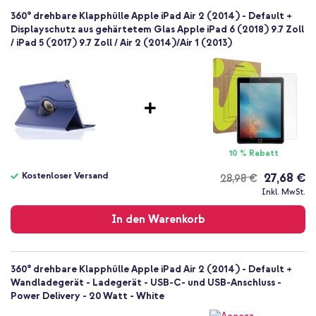
Tablet
360° drehbare Klapphülle Apple iPad Air 2 (2014) - Default +
1 Pc
Displayschutz aus gehärtetem Glas Apple iPad 6 (2018) 9.7 Zoll
/ iPad 5 (2017) 9.7 Zoll / Air 2 (2014)/Air 1 (2013)
Nein
Klapphülle
Hülle
Vollständiger Schutz
10 % Rabatt
Kostenloser Versand
27,68 €
28,98 €
Kostenloser
Inkl. MwSt.
Versand
In den Warenkorb
360° drehbare Klapphülle Apple iPad Air 2 (2014) - Default +
Wandladegerät - Ladegerät - USB-C- und USB-Anschluss -
Power Delivery - 20 Watt - White