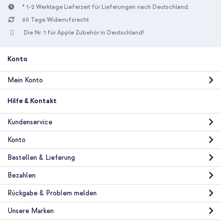
* 1-2 Werktage Lieferzeit für Lieferungen nach Deutschland.
10 % Rabatt
60 Tage Widerrufsrecht
Kostenloser Versand
29,49 €
30,99 €
Die Nr. 1 für Apple Zubehör in Deutschland!
Kostenloser
Inkl. MwSt.
Versand
In den Warenkorb
Konto
Mein Konto
360° drehbare Klapphülle Apple iPad Air 2 (2014) - Default +
Luxuriöser Autositz-Organizer - Tablethalter Auto - 7
Hilfe & Kontakt
Aufbewahrungsfächer - Schwarz
Kundenservice
Konto
Bestellen & Lieferung
Bezahlen
10 % Rabatt
Rückgabe & Problem melden
Kostenloser Versand
42,08 €
44,98 €
Unsere Marken
Kostenloser
Inkl. MwSt.