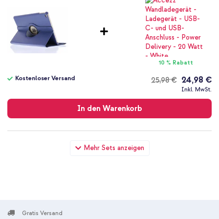
10 % Rabatt
Kostenloser Versand
24,98 €
25,98 €
Kostenloser
Inkl. MwSt.
Versand
In den Warenkorb
360° drehbare Klapphülle Apple iPad Air 2 (2014) - Default +
Mehr Sets anzeigen
USB-C zu Lightning-Kabel - Refurbished - 1 Meter - Weiß
Gratis Versand