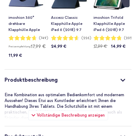
imoshion 360°
Accezz Classic
imoshion Trifold
drehbare
Klapphülle Apple
Klapphülle Apple
Klapphülle Apple
iPad 6 (2018) 9.7
iPad 6 (2018) 9.7
iPad Air 2 (2014) /
Zoll / iPad 5 (2017)
Zoll / iPad 5 (2017)
Bewertung:
Bewertung:
Bewertung:
(749)
(226)
(2058)
94%
92%
95%
Air 1 (2013) -
9.7 Zoll / Air 2
9.7 Zoll / Air 2
17,99 €
24,99 €
17,99 €
14,99 €
Preisempfehlung
Dunkelblau
(2014)/Air 1 (2013)
(2014)/Air 1 (2013)
- Dunkelblau
- Dunkelblau
11,99 €
Produktbeschreibung
Eine Kombination aus optimalem Bedienkomfort und modernem
Aussehen! Dieses Etui aus Kunstleder erleichtert Ihnen die
Handhabung Ihres Tablets. Die Schutzhülle ist mit einem
praktischen, 360° drehbaren Halter ausgestattet, der auch als
Vollständige Beschreibung anzeigen
Ständer dient.