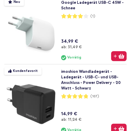
Neu
Google Ladegerät USB-C 45W -
Schnee
Bewertung:
(1)
80%
34,99 €
Ab
ab:
31,49 €
Vorrätig
Kundenfavorit
imoshion Wandladegerät -
Ladegerät - USB-C- und USB-
Anschluss - Power Delivery - 20
Watt - Schwarz
Bewertung:
(107)
96%
14,99 €
Ab
ab:
11,24 €
Vorrätig