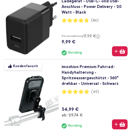
Ladegerät - USB-C- und USB-
Anschluss - Power Delivery - 20
Watt - Black
Bewertung:
(86)
95%
17,99 €
Preisempfehlung
9,99 €
Vorrätig
Kundenfavorit
imoshion Premium Fahrrad-
Handyhalterung -
Spritzwassergeschützt - 360°
drehbar - Universal - Schwarz
Bewertung:
(45)
97%
34,99 €
Ab
ab:
29,74 €
Vorrätig