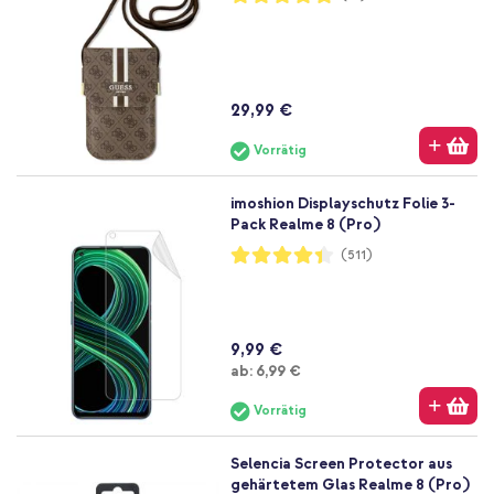
100%
29,99 €
Vorrätig
imoshion Displayschutz Folie 3-
Pack Realme 8 (Pro)
Bewertung:
(511)
87%
9,99 €
Ab
ab:
6,99 €
Vorrätig
Selencia Screen Protector aus
gehärtetem Glas Realme 8 (Pro)