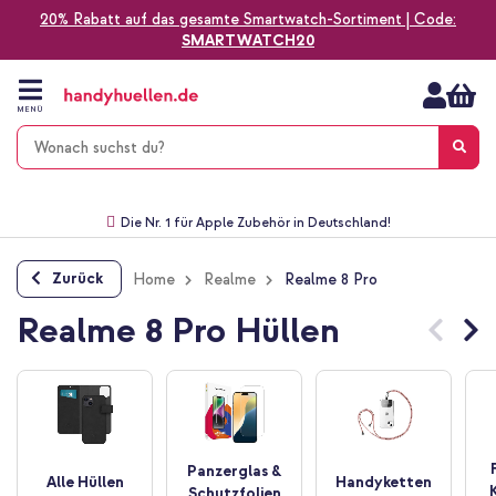
20% Rabatt auf das gesamte Smartwatch-Sortiment | Code:
SMARTWATCH20
Zum
Inhalt
springen
MENÜ
Gratis Versand
1-2 Werktage Lieferzeit*
60 Tage Widerrufsrecht
Die Nr. 1 für Apple Zubehör in Deutschland!
Zurück
Home
Realme
Realme 8 Pro
Realme 8 Pro Hüllen
Panzerglas &
Alle Hüllen
Handyketten
Schutzfolien