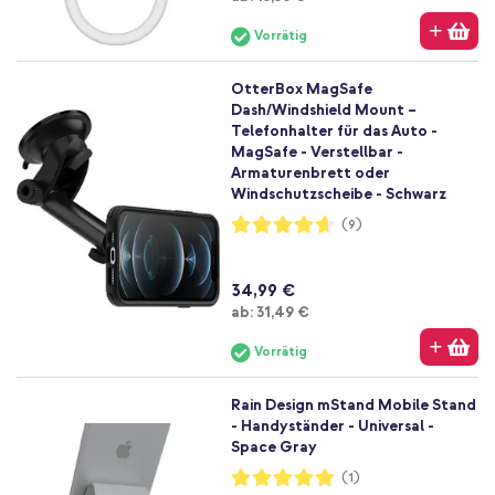
Vorrätig
OtterBox MagSafe
Dash/Windshield Mount –
Telefonhalter für das Auto -
MagSafe - Verstellbar -
Armaturenbrett oder
Windschutzscheibe - Schwarz
Bewertung:
(9)
93%
34,99 €
Ab
ab:
31,49 €
Vorrätig
Rain Design mStand Mobile Stand
- Handyständer - Universal -
Space Gray
Bewertung:
(1)
100%