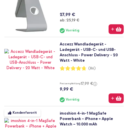
27,99 €
Ab
ab:
25,19 €
Vorrätig
Accezz Wandladegerät -
Ladegerät - USB-C- und USB-
Anschluss - Power Delivery - 20
Watt - White
Bewertung:
(86)
95%
17,99 €
Preisempfehlung
9,99 €
Vorrätig
Kundenfavorit
imoshion 4-in-1 MagSafe
Powerbank – iPhone + Apple
Watch – 10.000 mAh