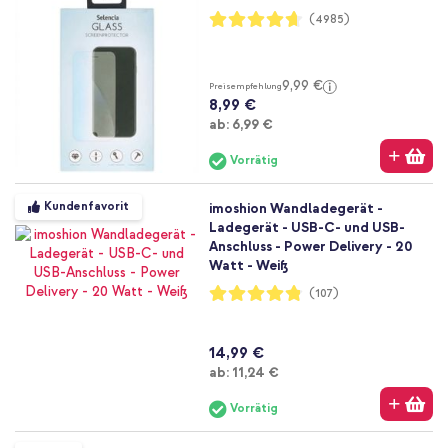
Bewertung:
(4985)
93%
9,99 €
Preisempfehlung
8,99 €
Ab
ab:
6,99 €
Vorrätig
Kundenfavorit
imoshion Wandladegerät -
Ladegerät - USB-C- und USB-
Anschluss - Power Delivery - 20
Watt - Weiß
Bewertung:
(107)
96%
14,99 €
Ab
ab:
11,24 €
Vorrätig