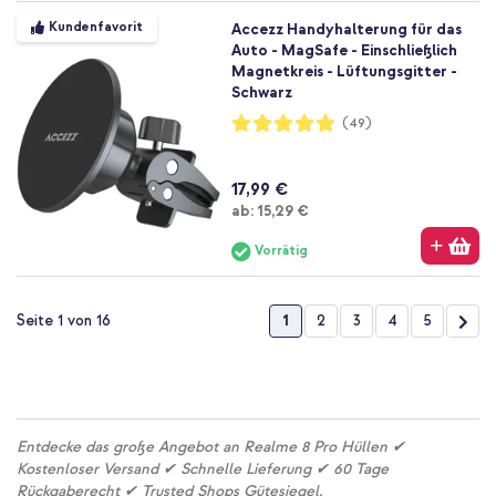
Kundenfavorit
Accezz Handyhalterung für das
Auto - MagSafe - Einschließlich
Magnetkreis - Lüftungsgitter -
Schwarz
Bewertung:
(49)
98%
17,99 €
Ab
ab:
15,29 €
Vorrätig
Seite
Sie lesen gerade die Seite
Seite
Seite
Seite
Seite
Seit
Wei
1
2
3
4
5
Seite 1 von 16
Entdecke das große Angebot an Realme 8 Pro Hüllen ✔
Kostenloser Versand ✔ Schnelle Lieferung ✔ 60 Tage
Rückgaberecht ✔ Trusted Shops Gütesiegel.