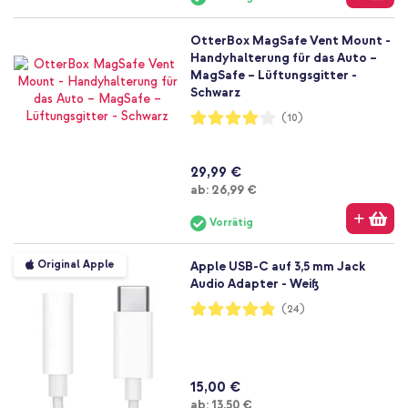
OtterBox MagSafe Vent Mount -
Handyhalterung für das Auto –
MagSafe – Lüftungsgitter -
Schwarz
Bewertung:
(10)
80%
29,99 €
Ab
ab:
26,99 €
Vorrätig
Original Apple
Apple USB-C auf 3,5 mm Jack
Audio Adapter - Weiß
Bewertung:
(24)
97%
15,00 €
Ab
ab:
13,50 €