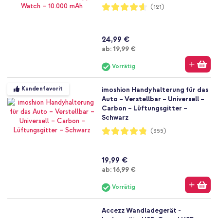
Bewertung:
(121)
92%
24,99 €
Ab
ab:
19,99 €
Vorrätig
Kundenfavorit
imoshion Handyhalterung für das
Auto – Verstellbar – Universell –
Carbon – Lüftungsgitter –
Schwarz
Bewertung:
(355)
96%
19,99 €
Ab
ab:
16,99 €
Vorrätig
Accezz Wandladegerät -