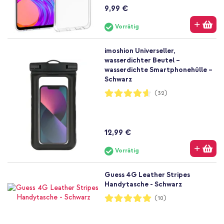
9,99 €
Vorrätig
imoshion Universeller,
wasserdichter Beutel –
wasserdichte Smartphonehülle –
Schwarz
Bewertung:
(32)
92%
12,99 €
Vorrätig
Guess 4G Leather Stripes
Handytasche - Schwarz
Bewertung:
(10)
100%