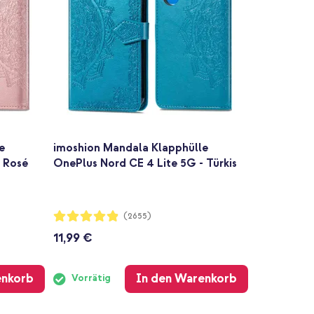
e
imoshion Mandala Klapphülle
- Rosé
OnePlus Nord CE 4 Lite 5G - Türkis
Bewertung:
(2655)
97%
11,99 €
enkorb
In den Warenkorb
Vorrätig