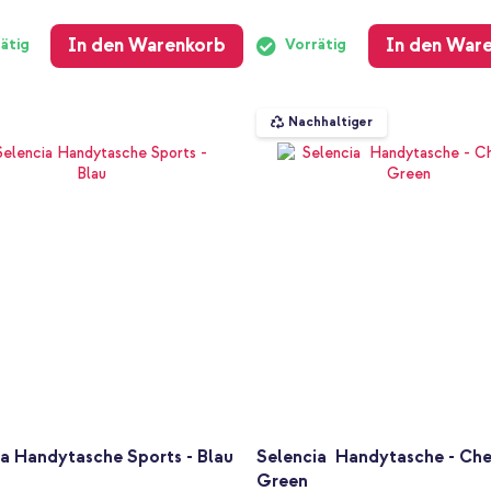
In den Warenkorb
In den War
ätig
Vorrätig
Nachhaltiger
a Handytasche Sports - Blau
Selencia Handytasche - Che
Green