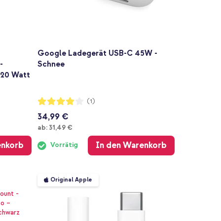
Google Ladegerät USB-C 45W -
-
Schnee
- 20 Watt
Bewertung:
(1)
80%
34,99 €
Ab
ab:
31,49 €
enkorb
In den Warenkorb
Vorrätig
Original Apple