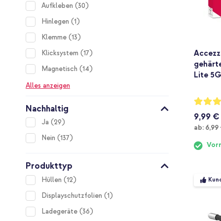
items
Aufkleben
30
item
Hinlegen
1
items
Klemme
13
Accezz
items
Klicksystem
17
gehärt
items
Magnetisch
14
Lite 5
Alles anzeigen
Bewertu
Nachhaltig
89%
9,99 €
items
Ja
29
Ab
ab:
6,99
items
Nein
137
Vorr
Produkttyp
items
Hüllen
12
Kund
item
Displayschutzfolien
1
items
Ladegeräte
36