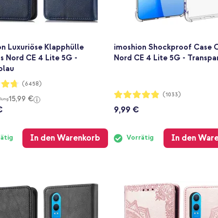
n Luxuriöse Klapphülle
imoshion Shockproof Case 
s Nord CE 4 Lite 5G -
Nord CE 4 Lite 5G - Transpa
blau
ng:
(6458)
Bewertung:
(1033)
15,99 €
lung
96%
€
9,99 €
In den Warenkorb
In den War
ätig
Vorrätig