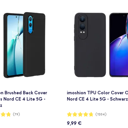
on Brushed Back Cover
imoshion TPU Color Cover 
s Nord CE 4 Lite 5G -
Nord CE 4 Lite 5G - Schwar
z
ng:
Bewertung:
(79)
(1204)
94%
9,99 €