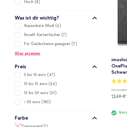
items
Hoch
8
Was ist dir wichtig?
items
Anpassbare Modi
6
items
Anzahl Kartenfächer
7
items
Für Geldscheine geeignet
7
Alles anzeigen
imoshio
OnePlu
Preis
Schwar
items
0 bis 10 euro
47
Bewertu
items
10 bis 15 euro
64
94%
Preisempfeh
items
15 bis 20 euro
61
13,99 €
items
> 20 euro
180
Vorr
Farbe
Transparent
3