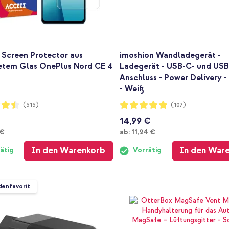
 Screen Protector aus
imoshion Wandladegerät -
etem Glas OnePlus Nord CE 4
Ladegerät - USB-C- und USB
G
Anschluss - Power Delivery 
- Weiß
ng:
Bewertung:
(515)
(107)
96%
14,99 €
Ab
 €
ab:
11,24 €
In den Warenkorb
In den War
ätig
Vorrätig
enfavorit