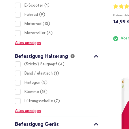
item
E-Scooter
1
Bewertu
93%
items
Fahrrad
9
Preisempfeh
14,99 
items
Motorrad
10
items
Motorroller
6
Vorr
Alles anzeigen
Befestigung Halterung
items
(Sticky) Saugnapf
4
item
Band / elastisch
1
items
Hinlegen
2
items
Klemme
15
items
Lüftungsschelle
7
Alles anzeigen
Befestigung Gerät