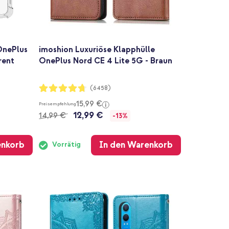
OnePlus
imoshion Luxuriöse Klapphülle
rent
OnePlus Nord CE 4 Lite 5G - Braun
Bewertung:
(6458)
94%
15,99 €
Preisempfehlung
12,99 €
14,99 €
-13%
enkorb
In den Warenkorb
Vorrätig