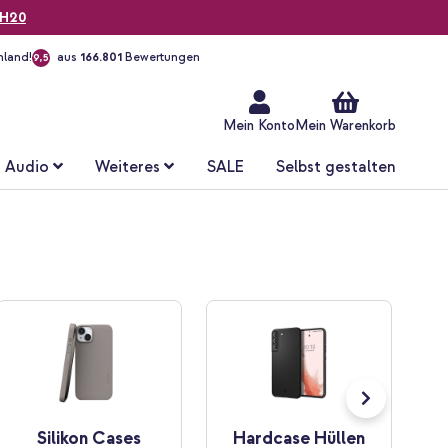
H20
hland!
aus
166.801
Bewertungen
9,5
Zum
Inhalt
springen
Mein Konto
Mein Warenkorb
Audio
Weiteres
SALE
Selbst gestalten
Silikon Cases
Hardcase Hüllen