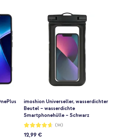
OnePlus
imoshion Universeller, wasserdichter
z
Beutel – wasserdichte
Smartphonehülle – Schwarz
Bewertung:
(30)
92%
12,99 €