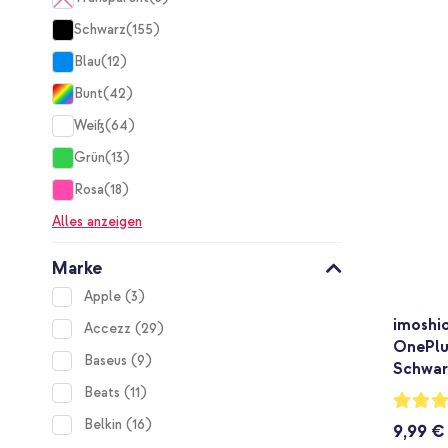
items
Schwarz
155
items
Blau
12
items
Bunt
42
items
Weiß
64
items
Grün
13
items
Rosa
18
items
Alles anzeigen
Marke
items
Apple
3
imoshi
items
Accezz
29
OnePlu
items
Baseus
9
Schwar
items
Beats
11
Bewertu
96%
items
Belkin
16
9,99 €