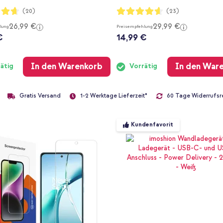
ng:
Bewertung:
(20)
(23)
91%
26,99 €
29,99 €
lung
Preisempfehlung
€
14,99 €
In den Warenkorb
In den War
ätig
Vorrätig
Gratis Versand
60 Tage Widerrufsr
1-2 Werktage Lieferzeit*
Kundenfavorit