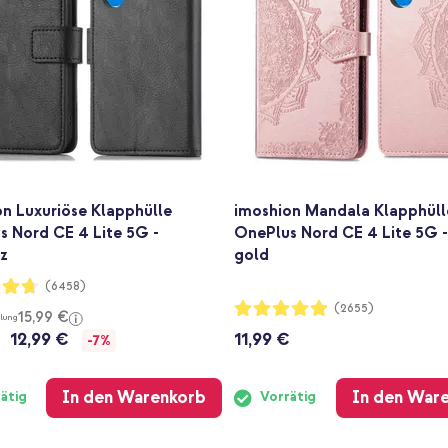
n Luxuriöse Klapphülle
imoshion Mandala Klapphüll
s Nord CE 4 Lite 5G -
OnePlus Nord CE 4 Lite 5G 
z
gold
ng:
(6458)
Bewertung:
(2655)
15,99 €
lung
97%
12,99 €
11,99 €
-7%
In den Warenkorb
In den War
ätig
Vorrätig