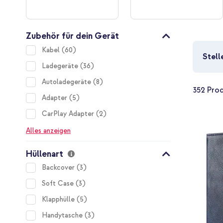
Zubehör für dein Gerät
items
Kabel
60
Stell
items
Ladegeräte
36
items
Autoladegeräte
8
352
Prod
items
Adapter
5
items
CarPlay Adapter
2
Alles anzeigen
Hüllenart
items
Backcover
3
items
Soft Case
3
items
Klapphülle
5
items
Handytasche
3