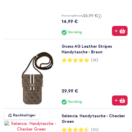
26,99 €
Preisempfehlung
14,99 €
Vorrätig
Guess 4G Leather Stripes
Handytasche - Braun
Bewertung:
(10)
100%
29,99 €
Vorrätig
Nachhaltiger
Selencia Handytasche - Checker
Green
Bewertung:
(23)