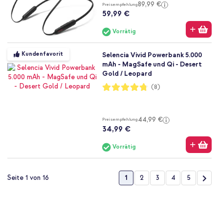
89,99 €
Preisempfehlung
59,99 €
Vorrätig
Kundenfavorit
Selencia Vivid Powerbank 5.000
mAh - MagSafe und Qi - Desert
Gold / Leopard
Bewertung:
(8)
95%
44,99 €
Preisempfehlung
34,99 €
Vorrätig
Seite
Sie lesen gerade die Seite
Seite
Seite
Seite
Seite
Seit
Wei
1
2
3
4
5
Seite 1 von 16