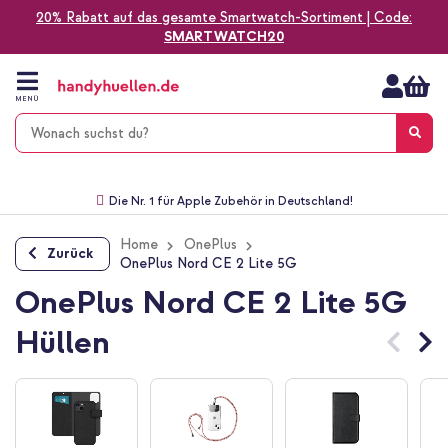
20% Rabatt auf das gesamte Smartwatch-Sortiment | Code:
SMARTWATCH20
Zum
Inhalt
springen
MENÜ
Gratis Versand
1-2 Werktage Lieferzeit*
60 Tage Widerrufsrecht
Die Nr. 1 für Apple Zubehör in Deutschland!
Home
OnePlus
Zurück
OnePlus Nord CE 2 Lite 5G
OnePlus Nord CE 2 Lite 5G
Hüllen