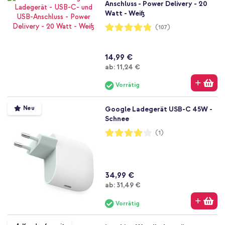
Anschluss - Power Delivery - 20
Watt - Weiß
Bewertung:
(107)
96%
14,99 €
Ab
ab:
11,24 €
Vorrätig
Neu
Google Ladegerät USB-C 45W -
Schnee
Bewertung:
(1)
80%
34,99 €
Ab
ab:
31,49 €
Vorrätig