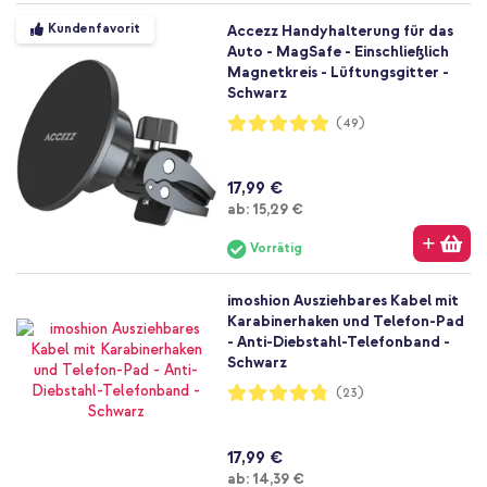
Kundenfavorit
Accezz Handyhalterung für das
Auto - MagSafe - Einschließlich
Magnetkreis - Lüftungsgitter -
Schwarz
Bewertung:
(49)
98%
17,99 €
Ab
ab:
15,29 €
Vorrätig
imoshion Ausziehbares Kabel mit
Karabinerhaken und Telefon-Pad
- Anti-Diebstahl-Telefonband -
Schwarz
Bewertung:
(23)
95%
17,99 €
Ab
ab:
14,39 €