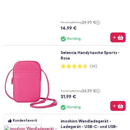
91%
29,99 €
Preisempfehlung
14,99 €
Vorrätig
Selencia Handytasche Sports -
Rosa
Bewertung:
(20)
93%
26,99 €
Preisempfehlung
21,99 €
Vorrätig
Kundenfavorit
imoshion Wandladegerät -
Ladegerät - USB-C- und USB-