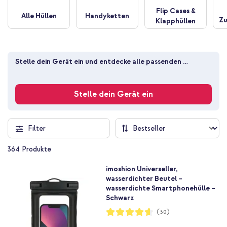
Flip Cases &
Alle Hüllen
Handyketten
Zu
Klapphüllen
Stelle dein Gerät ein und entdecke alle passenden 
Produkte
Stelle dein Gerät ein
Filter
364
Produkte
imoshion Universeller,
wasserdichter Beutel –
wasserdichte Smartphonehülle –
Schwarz
Bewertung:
(30)
92%