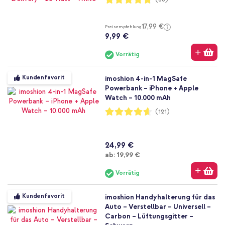
95%
17,99 €
Preisempfehlung
9,99 €
Vorrätig
Kundenfavorit
imoshion 4-in-1 MagSafe
Powerbank – iPhone + Apple
Watch – 10.000 mAh
Bewertung:
(121)
92%
24,99 €
Ab
ab:
19,99 €
Vorrätig
Kundenfavorit
imoshion Handyhalterung für das
Auto – Verstellbar – Universell –
Carbon – Lüftungsgitter –