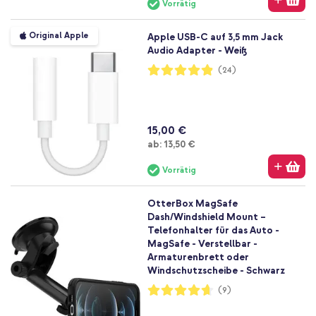
Vorrätig
Original Apple
Apple USB-C auf 3,5 mm Jack
Audio Adapter - Weiß
Bewertung:
(24)
97%
15,00 €
Ab
ab:
13,50 €
Vorrätig
OtterBox MagSafe
Dash/Windshield Mount –
Telefonhalter für das Auto -
MagSafe - Verstellbar -
Armaturenbrett oder
Windschutzscheibe - Schwarz
Bewertung:
(9)
93%