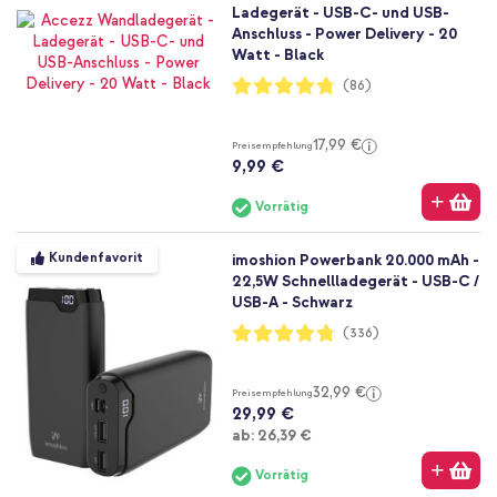
Ladegerät - USB-C- und USB-
Anschluss - Power Delivery - 20
Watt - Black
Bewertung:
(86)
95%
17,99 €
Preisempfehlung
9,99 €
Vorrätig
Kundenfavorit
imoshion Powerbank 20.000 mAh -
22,5W Schnellladegerät - USB-C /
USB-A - Schwarz
Bewertung:
(336)
95%
32,99 €
Preisempfehlung
29,99 €
Ab
ab:
26,39 €
Vorrätig