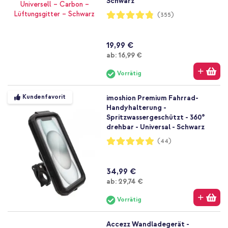
Schwarz
Bewertung:
(355)
96%
19,99 €
Ab
ab:
16,99 €
Vorrätig
Kundenfavorit
imoshion Premium Fahrrad-
Handyhalterung -
Spritzwassergeschützt - 360°
drehbar - Universal - Schwarz
Bewertung:
(44)
98%
34,99 €
Ab
ab:
29,74 €
Vorrätig
Accezz Wandladegerät -