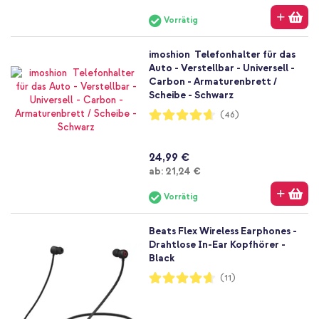
Vorrätig
imoshion Telefonhalter für das
Auto - Verstellbar - Universell -
Carbon - Armaturenbrett /
Scheibe - Schwarz
Bewertung:
(46)
93%
24,99 €
Ab
ab:
21,24 €
Vorrätig
Beats Flex Wireless Earphones -
Drahtlose In-Ear Kopfhörer -
Black
Bewertung:
(11)
93%