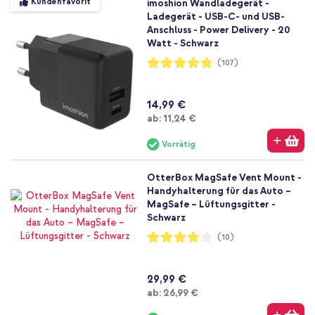
Kundenfavorit
imoshion Wandladegerät -
Ladegerät - USB-C- und USB-
Anschluss - Power Delivery - 20
Watt - Schwarz
Bewertung:
(107)
96%
14,99 €
Ab
ab:
11,24 €
Vorrätig
OtterBox MagSafe Vent Mount -
Handyhalterung für das Auto –
MagSafe – Lüftungsgitter -
Schwarz
Bewertung:
(10)
80%
29,99 €
Ab
ab:
26,99 €