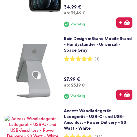
34,99 €
Ab
ab:
31,49 €
Vorrätig
Rain Design mStand Mobile Stand
- Handyständer - Universal -
Space Gray
Bewertung:
(1)
100%
27,99 €
Ab
ab:
25,19 €
Vorrätig
Accezz Wandladegerät -
Ladegerät - USB-C- und USB-
Anschluss - Power Delivery - 20
Watt - White
Bewertung:
(86)