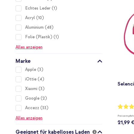
item
Echtes Leder
1
items
Acryl
10
items
Aluminium
48
item
Folie (Plastik)
1
Alles anzeigen
Marke
items
Apple
3
items
iOttie
4
Selenc
items
Xiaomi
3
items
Google
2
Bewertu
items
Accezz
33
93%
Preisempfeh
Alles anzeigen
21,99 
Geeignet für kabelloses Laden