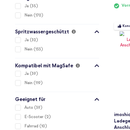
Vorr
items
Ja
35
items
Nein
170
Kund
Spritzwassergeschützt
items
Ja
32
items
Nein
133
Kompatibel mit MagSafe
items
Ja
39
items
Nein
119
Geeignet für
items
Auto
39
imoshi
items
E-Scooter
2
Ladege
items
Fahrrad
10
Anschlu