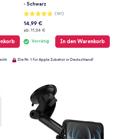
- Schwarz
Bewertung:
(107)
96%
14,99 €
Ab
ab:
11,24 €
enkorb
In den Warenkorb
Vorrätig
echt
Die Nr. 1 für Apple Zubehör in Deutschland!