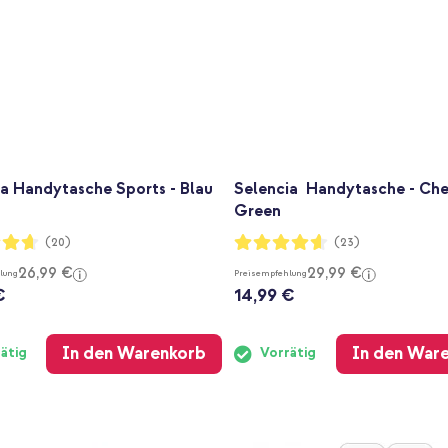
a Handytasche Sports - Blau
Selencia Handytasche - Che
Green
ng:
Bewertung:
(20)
(23)
91%
26,99 €
29,99 €
lung
Preisempfehlung
€
14,99 €
In den Warenkorb
In den War
ätig
Vorrätig