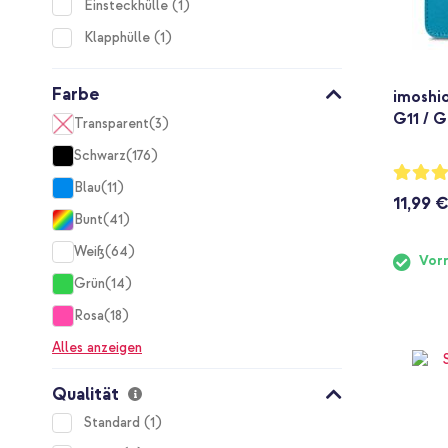
item
Einsteckhülle
1
item
Klapphülle
1
Farbe
imoshi
G11 / G
Transparent
3
items
Schwarz
176
items
Bewertu
97%
Blau
11
items
11,99 €
Bunt
41
items
Weiß
64
items
Vorr
Grün
14
items
Rosa
18
items
Alles anzeigen
Qualität
item
Standard
1