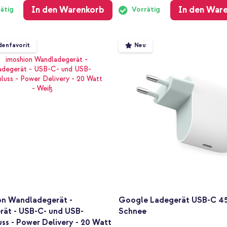
In den Warenkorb
In den War
ätig
Vorrätig
enfavorit
Neu
on Wandladegerät -
Google Ladegerät USB-C 4
rät - USB-C- und USB-
Schnee
ss - Power Delivery - 20 Watt