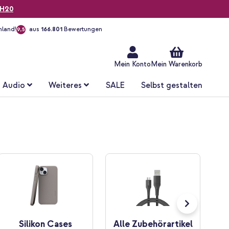
H20
hland!
aus
166.801
Bewertungen
9,5
Zum
Inhalt
springen
Mein Konto
Mein Warenkorb
Audio
Weiteres
SALE
Selbst gestalten
Silikon Cases
Alle Zubehörartikel