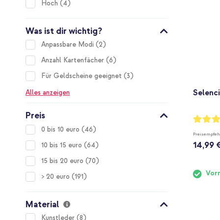
items
Hoch
4
Was ist dir wichtig?
items
Anpassbare Modi
2
items
Anzahl Kartenfächer
6
items
Für Geldscheine geeignet
3
Selenci
Alles anzeigen
Preis
Bewertu
93%
items
0 bis 10 euro
46
Preisempfeh
14,99 
items
10 bis 15 euro
64
items
15 bis 20 euro
70
Vorr
items
> 20 euro
191
Material
items
Kunstleder
8