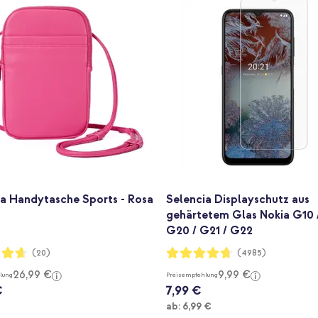
ia Handytasche Sports - Rosa
Selencia Displayschutz aus
gehärtetem Glas Nokia G10 /
G20 / G21 / G22
ng:
Bewertung:
(20)
(4985)
93%
26,99 €
9,99 €
lung
Preisempfehlung
€
7,99 €
Ab
ab:
6,99 €