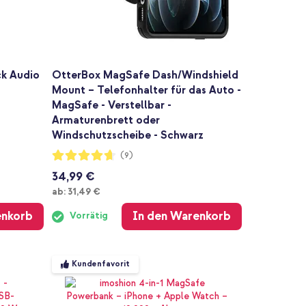
ck Audio
OtterBox MagSafe Dash/Windshield
Mount – Telefonhalter für das Auto -
MagSafe - Verstellbar -
Armaturenbrett oder
Windschutzscheibe - Schwarz
Bewertung:
(9)
93%
34,99 €
Ab
ab:
31,49 €
enkorb
In den Warenkorb
Vorrätig
Kundenfavorit