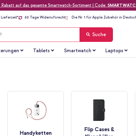
 Rabatt auf das gesamte Smartwatch-Sortiment | Code:
SMARTWATC
Lieferzeit*
60 Tage Widerrufsrecht
Die Nr. 1 für Apple Zubehör in Deutsc
Suche
terungen
Tablets
Smartwatch
Laptops
Flip Cases &
Handyketten