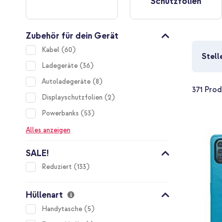
Schutzfolien
Zubehör für dein Gerät
items
Kabel
60
Stell
items
Ladegeräte
36
items
Autoladegeräte
8
371
Prod
items
Displayschutzfolien
2
items
Powerbanks
53
Alles anzeigen
SALE!
items
Reduziert
133
Hüllenart
items
Handytasche
5