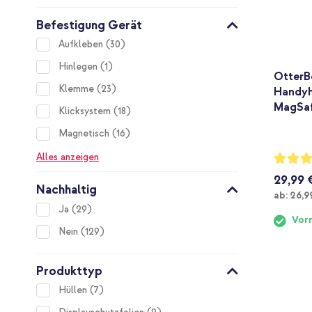
Befestigung Gerät
items
Aufkleben
30
item
Hinlegen
1
OtterB
items
Klemme
23
Handyh
MagSaf
items
Klicksystem
18
items
Magnetisch
16
Bewertu
Alles anzeigen
80%
29,99 
Nachhaltig
Ab
ab:
26,9
items
Ja
29
Vorr
items
Nein
129
Produkttyp
items
Hüllen
7
items