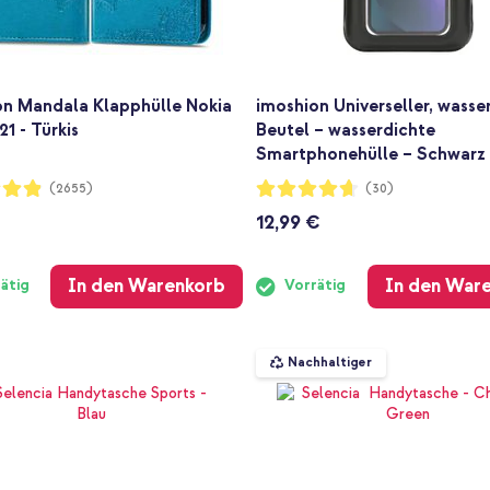
on Mandala Klapphülle Nokia
imoshion Universeller, wasse
21 - Türkis
Beutel – wasserdichte
Smartphonehülle – Schwarz
ng:
Bewertung:
(2655)
(30)
92%
12,99 €
In den Warenkorb
In den War
ätig
Vorrätig
Nachhaltiger