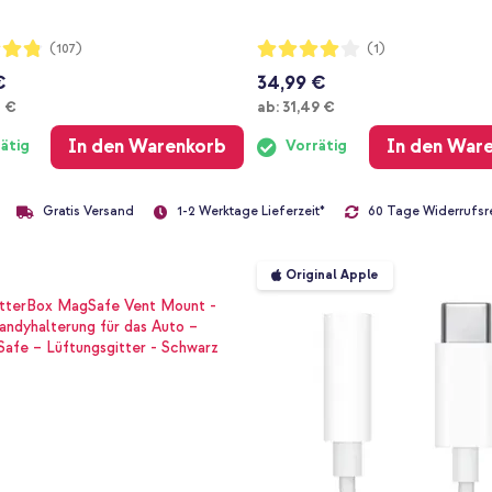
ng:
Bewertung:
(107)
(1)
80%
€
34,99 €
Ab
4 €
ab:
31,49 €
In den Warenkorb
In den War
ätig
Vorrätig
Gratis Versand
60 Tage Widerrufsr
1-2 Werktage Lieferzeit*
Original Apple