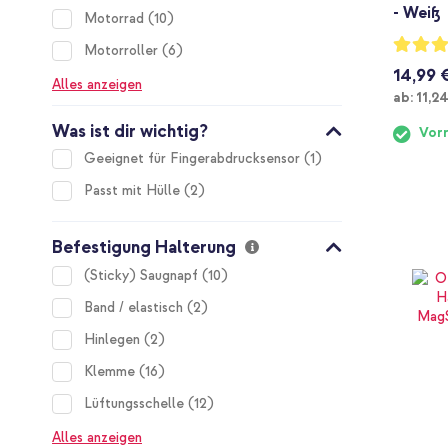
- Weiß
items
Motorrad
10
Bewertu
items
Motorroller
6
96%
14,99 
Alles anzeigen
Ab
ab:
11,2
Was ist dir wichtig?
Vorr
item
Geeignet für Fingerabdrucksensor
1
items
Passt mit Hülle
2
Befestigung Halterung
items
(Sticky) Saugnapf
10
items
Band / elastisch
2
items
Hinlegen
2
items
Klemme
16
items
Lüftungsschelle
12
Alles anzeigen