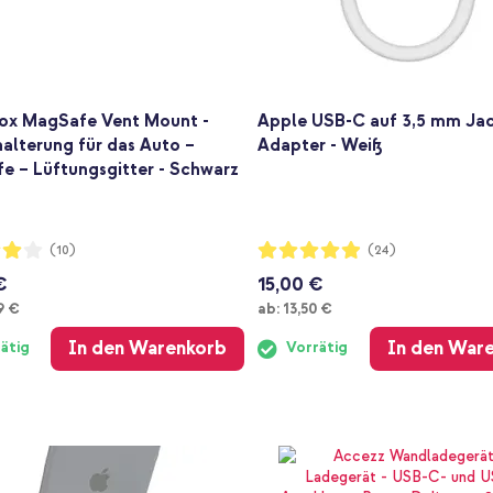
ox MagSafe Vent Mount -
Apple USB-C auf 3,5 mm Ja
alterung für das Auto –
Adapter - Weiß
e – Lüftungsgitter - Schwarz
ng:
Bewertung:
(10)
(24)
97%
€
15,00 €
Ab
9 €
ab:
13,50 €
In den Warenkorb
In den War
ätig
Vorrätig