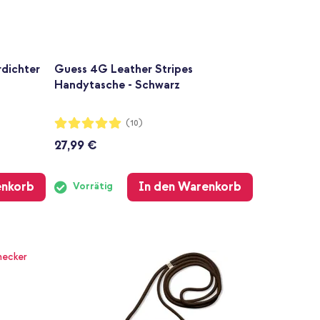
rdichter
Guess 4G Leather Stripes
Handytasche - Schwarz
Bewertung:
(10)
100%
27,99 €
enkorb
In den Warenkorb
Vorrätig