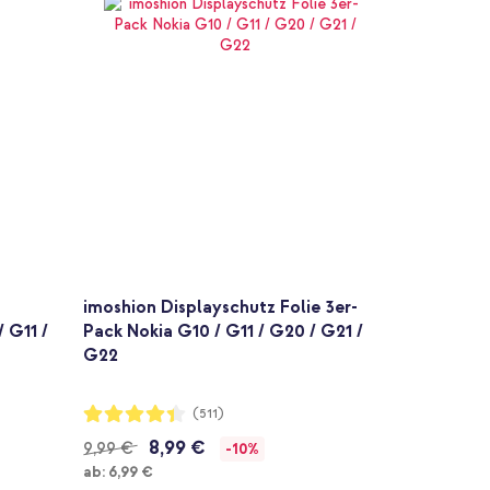
imoshion Displayschutz Folie 3er-
 G11 /
Pack Nokia G10 / G11 / G20 / G21 /
G22
Bewertung:
(511)
87%
8,99 €
9,99 €
-10%
Ab
ab:
6,99 €