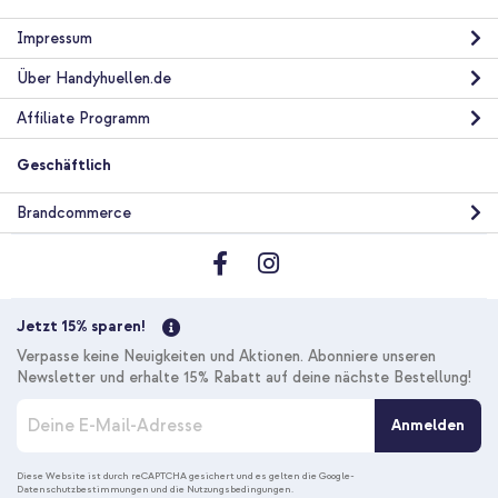
Impressum
Über Handyhuellen.de
Affiliate Programm
Geschäftlich
Brandcommerce
Jetzt 15% sparen!
Verpasse keine Neuigkeiten und Aktionen. Abonniere unseren
Newsletter und erhalte 15% Rabatt auf deine nächste Bestellung!
M
Anmelden
e
l
d
Diese Website ist durch reCAPTCHA gesichert und es gelten die
Google-
Datenschutzbestimmungen
und die
Nutzungsbedingungen
.
e