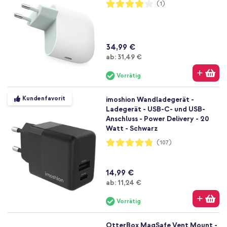
Bewertung:
(1)
80%
34,99 €
Ab
ab:
31,49 €
Vorrätig
Kundenfavorit
imoshion Wandladegerät -
Ladegerät - USB-C- und USB-
Anschluss - Power Delivery - 20
Watt - Schwarz
Bewertung:
(107)
96%
14,99 €
Ab
ab:
11,24 €
Vorrätig
OtterBox MagSafe Vent Mount -