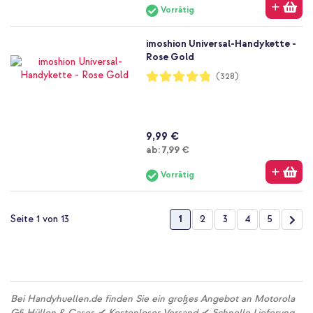
Vorrätig
imoshion Universal-Handykette -
Rose Gold
Bewertung:
(328)
96%
9,99 €
Ab
ab:
7,99 €
Vorrätig
Seite
Sie lesen gerade die Seite
Seite
Seite
Seite
Seite
Seit
Wei
1
2
3
4
5
Seite 1 von 13
Bei Handyhuellen.de finden Sie ein großes Angebot an Motorola
G5 Hüllen & Cases ✔ Kostenloser Versand ✔ Schnelle Lieferung