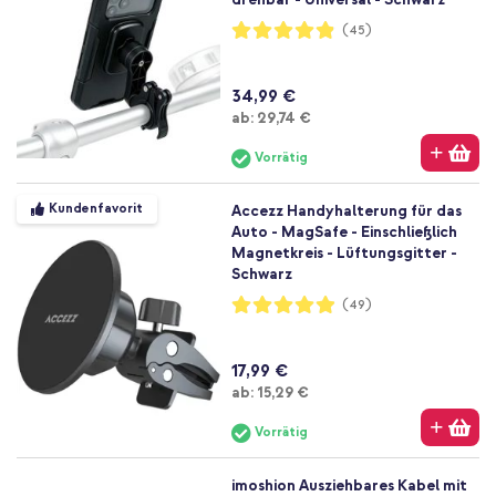
Bewertung:
(45)
97%
34,99 €
Ab
ab:
29,74 €
Vorrätig
Kundenfavorit
Accezz Handyhalterung für das
Auto - MagSafe - Einschließlich
Magnetkreis - Lüftungsgitter -
Schwarz
Bewertung:
(49)
98%
17,99 €
Ab
ab:
15,29 €
Vorrätig
imoshion Ausziehbares Kabel mit