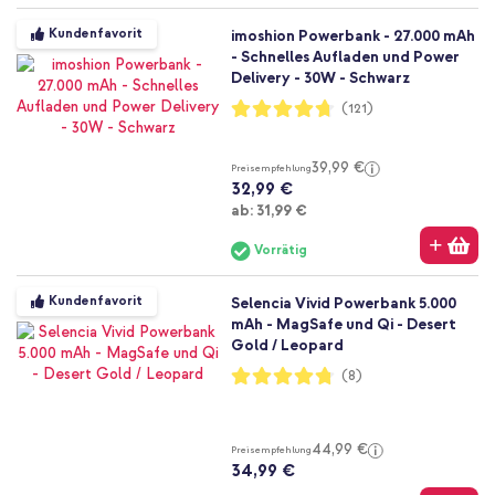
Kundenfavorit
imoshion Powerbank - 27.000 mAh
- Schnelles Aufladen und Power
Delivery - 30W - Schwarz
Bewertung:
(121)
94%
39,99 €
Preisempfehlung
32,99 €
Ab
ab:
31,99 €
Vorrätig
Kundenfavorit
Selencia Vivid Powerbank 5.000
mAh - MagSafe und Qi - Desert
Gold / Leopard
Bewertung:
(8)
95%
44,99 €
Preisempfehlung
34,99 €