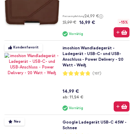
24,99 €
Preisempfehlung
16,99 €
19,99 €
-15%
Vorrätig
Kundenfavorit
imoshion Wandladegerät -
Ladegerät - USB-C- und USB-
Anschluss - Power Delivery - 20
Watt - Weiß
Bewertung:
(107)
96%
14,99 €
Ab
ab:
11,24 €
Vorrätig
Neu
Google Ladegerät USB-C 45W -
Schnee