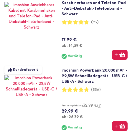
Karabinerhaken und Telefon-Pad
- Anti-Diebstahl-Telefonband -
Schwarz
Bewertung:
(23)
95%
17,99 €
Ab
ab:
14,39 €
Vorrätig
Kundenfavorit
imoshion Powerbank 20.000 mAh -
22,5W Schnellladegerät - USB-C /
USB-A - Schwarz
Bewertung:
(336)
95%
32,99 €
Preisempfehlung
29,99 €
Ab
ab:
26,39 €
Vorrätig