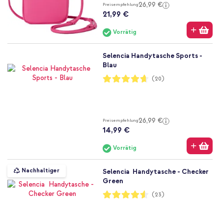
26,99 €
Preisempfehlung
21,99 €
Vorrätig
Selencia Handytasche Sports -
Blau
Bewertung:
(20)
93%
26,99 €
Preisempfehlung
14,99 €
Vorrätig
Nachhaltiger
Selencia Handytasche - Checker
Green
Bewertung:
(23)
91%