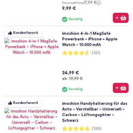
17,99 €
Preisempfehlung
9,99 €
Vorrätig
Kundenfavorit
imoshion 4-in-1 MagSafe
Powerbank – iPhone + Apple
Watch – 10.000 mAh
Bewertung:
(121)
92%
24,99 €
Ab
ab:
19,99 €
Vorrätig
Kundenfavorit
imoshion Handyhalterung für das
Auto – Verstellbar – Universell –
Carbon – Lüftungsgitter –
Schwarz
Bewertung:
(355)
96%