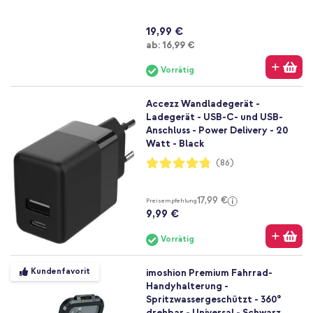
19,99 €
Ab
ab:
16,99 €
Vorrätig
Accezz Wandladegerät -
Ladegerät - USB-C- und USB-
Anschluss - Power Delivery - 20
Watt - Black
Bewertung:
(86)
95%
17,99 €
Preisempfehlung
9,99 €
Vorrätig
Kundenfavorit
imoshion Premium Fahrrad-
Handyhalterung -
Spritzwassergeschützt - 360°
drehbar - Universal - Schwarz