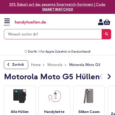
20% Rabatt auf das gesamte Smartwatch-Sortiment | Code:
SMARTWATCH20
Zum
Inhalt
springen
MENÜ
Gratis Versand
1-2 Werktage Lieferzeit*
60 Tage Widerrufsrecht
Die Nr. 1 für Apple Zubehör in Deutschland!
Zurück
Home
Motorola
Motorola Moto G5
Motorola Moto G5 Hüllen
Alle Hüllen
Handykette
Silikon Cases
Zu