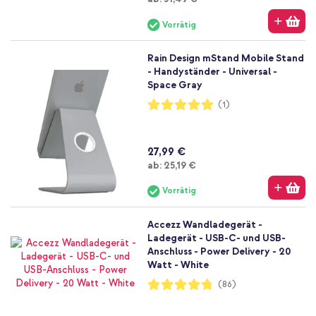
Vorrätig
Rain Design mStand Mobile Stand
- Handyständer - Universal -
Space Gray
Bewertung:
(1)
100%
27,99 €
Ab
ab:
25,19 €
Vorrätig
Accezz Wandladegerät -
Ladegerät - USB-C- und USB-
Anschluss - Power Delivery - 20
Watt - White
Bewertung:
(86)
95%