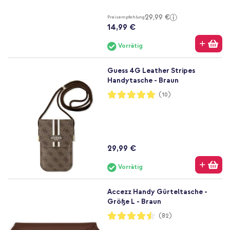
29,99 €
Preisempfehlung
14,99 €
Vorrätig
Guess 4G Leather Stripes
Handytasche - Braun
Bewertung:
(10)
100%
29,99 €
Vorrätig
Accezz Handy Gürteltasche -
Größe L - Braun
Bewertung:
(82)
90%