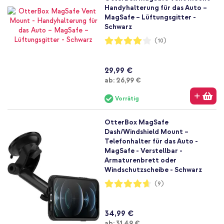
Handyhalterung für das Auto –
MagSafe – Lüftungsgitter -
Schwarz
Bewertung:
(10)
80%
29,99 €
Ab
ab:
26,99 €
Vorrätig
OtterBox MagSafe
Dash/Windshield Mount –
Telefonhalter für das Auto -
MagSafe - Verstellbar -
Armaturenbrett oder
Windschutzscheibe - Schwarz
Bewertung:
(9)
93%
34,99 €
Ab
ab:
31,49 €