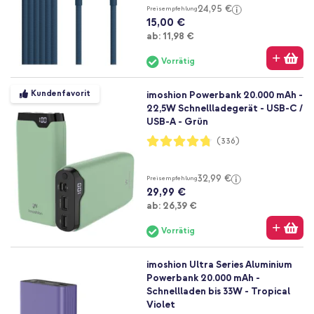
24,95 €
Preisempfehlung
15,00 €
Ab
ab:
11,98 €
Vorrätig
Kundenfavorit
imoshion Powerbank 20.000 mAh -
22,5W Schnellladegerät - USB-C /
USB-A - Grün
Bewertung:
(336)
95%
32,99 €
Preisempfehlung
29,99 €
Ab
ab:
26,39 €
Vorrätig
imoshion Ultra Series Aluminium
Powerbank 20.000 mAh -
Schnellladen bis 33W - Tropical
Violet