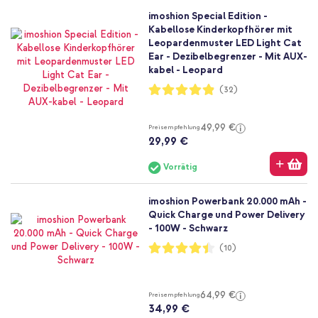
imoshion Special Edition -
Kabellose Kinderkopfhörer mit
Leopardenmuster LED Light Cat
Ear - Dezibelbegrenzer - Mit AUX-
kabel - Leopard
Bewertung:
(32)
97%
49,99 €
Preisempfehlung
29,99 €
Vorrätig
imoshion Powerbank 20.000 mAh -
Quick Charge und Power Delivery
- 100W - Schwarz
Bewertung:
(10)
88%
64,99 €
Preisempfehlung
34,99 €