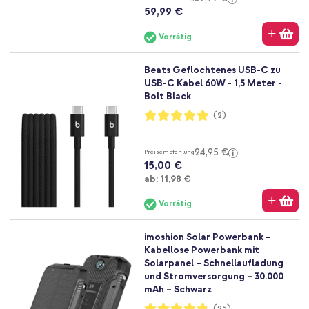
59,99 €
Vorrätig
Beats Geflochtenes USB-C zu
USB-C Kabel 60W - 1,5 Meter -
Bolt Black
Bewertung:
(2)
100%
24,95 €
Preisempfehlung
15,00 €
Ab
ab:
11,98 €
Vorrätig
imoshion Solar Powerbank –
Kabellose Powerbank mit
Solarpanel – Schnellaufladung
und Stromversorgung – 30.000
mAh – Schwarz
Bewertung:
(25)