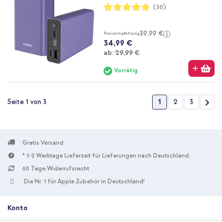
Bewertung:
(30)
96%
39,99 €
Preisempfehlung
34,99 €
Ab
ab:
29,99 €
Vorrätig
Seite
Sie lesen gerade die
Seite
Seite
Seit
Wei
1
2
3
Seite 1 von 3
Gratis Versand
* 1-2 Werktage Lieferzeit für Lieferungen nach Deutschland.
60 Tage Widerrufsrecht
Die Nr. 1 für Apple Zubehör in Deutschland!
Konto