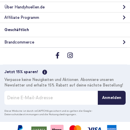
Über Handyhuellen.de
Affiliate Programm
Geschäftlich
Brandcommerce
Jetzt 15% sparen!
Verpasse keine Neuigkeiten und Aktionen. Abonniere unseren
Newsletter und erhalte 15% Rabatt auf deine nächste Bestellung!
M
Anmelden
e
l
d
Diese Website ist durch reCAPTCHA gesichert und es gelten die
Google-
Datenschutzbestimmungen
und die
Nutzungsbedingungen
.
e
n
S