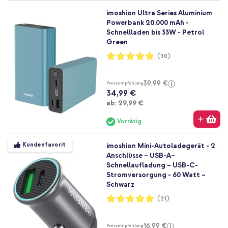
imoshion Ultra Series Aluminium
Powerbank 20.000 mAh -
Schnellladen bis 33W - Petrol
Green
Bewertung:
(30)
96%
39,99 €
Preisempfehlung
34,99 €
Ab
ab:
29,99 €
Vorrätig
Kundenfavorit
imoshion Mini-Autoladegerät - 2
Anschlüsse – USB-A–
Schnellaufladung – USB-C-
Stromversorgung - 60 Watt –
Schwarz
Bewertung:
(21)
98%
16,99 €
Preisempfehlung