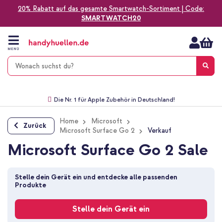
20% Rabatt auf das gesamte Smartwatch-Sortiment | Code:
SMARTWATCH20
Zum
Inhalt
springen
MENÜ
Gratis Versand
1-2 Werktage Lieferzeit*
60 Tage Widerrufsrecht
Die Nr. 1 für Apple Zubehör in Deutschland!
Home
Microsoft
Zurück
Microsoft Surface Go 2
Verkauf
Microsoft Surface Go 2 Sale
Stelle dein Gerät ein und entdecke alle passenden 
Produkte
Stelle dein Gerät ein