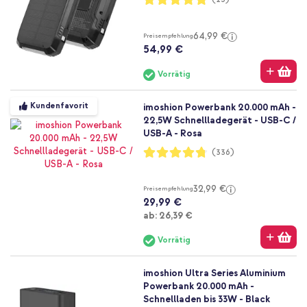
96%
64,99 €
Preisempfehlung
54,99 €
Vorrätig
Kundenfavorit
imoshion Powerbank 20.000 mAh -
22,5W Schnellladegerät - USB-C /
USB-A - Rosa
Bewertung:
(336)
95%
32,99 €
Preisempfehlung
29,99 €
Ab
ab:
26,39 €
Vorrätig
imoshion Ultra Series Aluminium
Powerbank 20.000 mAh -
Schnellladen bis 33W - Black