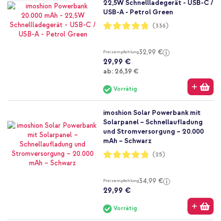
22,5W Schnellladegerät - USB-C /
USB-A - Petrol Green
Bewertung:
(336)
95%
32,99 €
Preisempfehlung
29,99 €
Ab
ab:
26,39 €
Vorrätig
imoshion Solar Powerbank mit
Solarpanel – Schnellaufladung
und Stromversorgung – 20.000
mAh – Schwarz
Bewertung:
(25)
96%
34,99 €
Preisempfehlung
29,99 €
Vorrätig