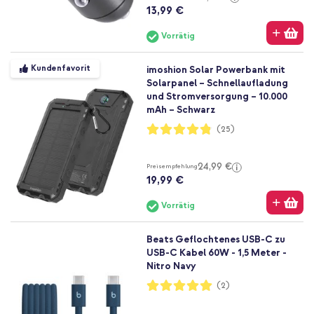
13,99 €
Vorrätig
Kundenfavorit
imoshion Solar Powerbank mit
Solarpanel – Schnellaufladung
und Stromversorgung – 10.000
mAh – Schwarz
Bewertung:
(25)
96%
24,99 €
Preisempfehlung
19,99 €
Vorrätig
Beats Geflochtenes USB-C zu
USB-C Kabel 60W - 1,5 Meter -
Nitro Navy
Bewertung:
(2)
100%