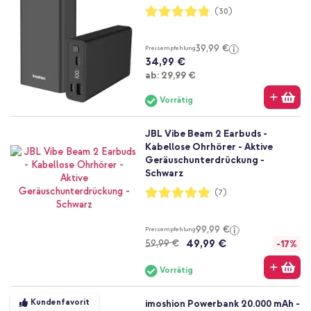
Bewertung:
(30)
96%
39,99 €
Preisempfehlung
34,99 €
Ab
ab:
29,99 €
Vorrätig
JBL Vibe Beam 2 Earbuds -
Kabellose Ohrhörer - Aktive
Geräuschunterdrückung -
Schwarz
Bewertung:
(7)
100%
99,99 €
Preisempfehlung
49,99 €
59,99 €
-17%
Vorrätig
Kundenfavorit
imoshion Powerbank 20.000 mAh -