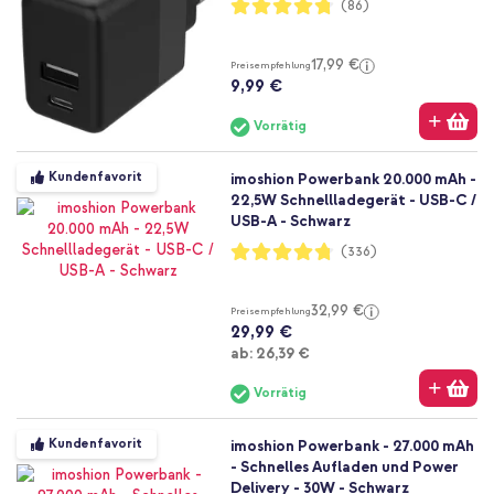
Bewertung:
(86)
95%
17,99 €
Preisempfehlung
9,99 €
Vorrätig
Kundenfavorit
imoshion Powerbank 20.000 mAh -
22,5W Schnellladegerät - USB-C /
USB-A - Schwarz
Bewertung:
(336)
95%
32,99 €
Preisempfehlung
29,99 €
Ab
ab:
26,39 €
Vorrätig
Kundenfavorit
imoshion Powerbank - 27.000 mAh
- Schnelles Aufladen und Power
Delivery - 30W - Schwarz