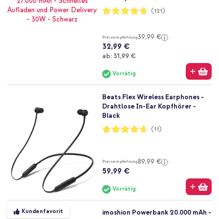
Bewertung:
(121)
94%
39,99 €
Preisempfehlung
32,99 €
Ab
ab:
31,99 €
Vorrätig
Beats Flex Wireless Earphones -
Drahtlose In-Ear Kopfhörer -
Black
Bewertung:
(11)
93%
89,99 €
Preisempfehlung
59,99 €
Vorrätig
Kundenfavorit
imoshion Powerbank 20.000 mAh -