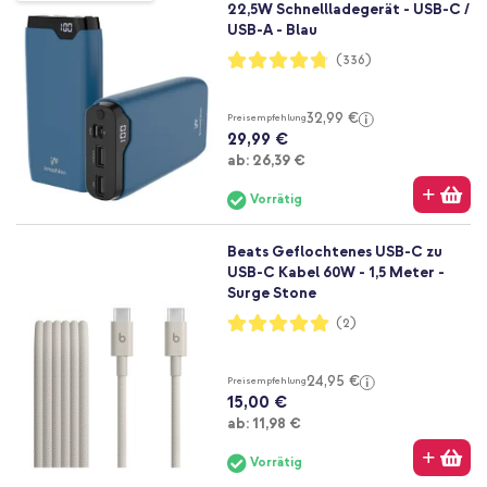
22,5W Schnellladegerät - USB-C /
USB-A - Blau
Bewertung:
(336)
95%
32,99 €
Preisempfehlung
29,99 €
Ab
ab:
26,39 €
Vorrätig
Beats Geflochtenes USB-C zu
USB-C Kabel 60W - 1,5 Meter -
Surge Stone
Bewertung:
(2)
100%
24,95 €
Preisempfehlung
15,00 €
Ab
ab:
11,98 €
Vorrätig