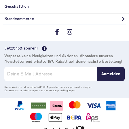
Geschäftlich
Brandcommerce
Jetzt 15% sparen!
Verpasse keine Neuigkeiten und Aktionen. Abonniere unseren
Newsletter und erhalte 15% Rabatt auf deine nächste Bestellung!
M
Anmelden
e
l
d
Diese Website ist durch reCAPTCHA gesichert und es gelten die
Google-
Datenschutzbestimmungen
und die
Nutzungsbedingungen
.
e
n
S
i
e
s
i