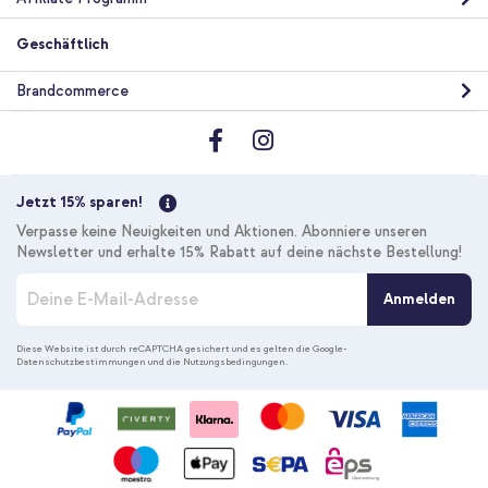
Geschäftlich
Brandcommerce
Jetzt 15% sparen!
Verpasse keine Neuigkeiten und Aktionen. Abonniere unseren
Newsletter und erhalte 15% Rabatt auf deine nächste Bestellung!
M
Anmelden
e
l
d
Diese Website ist durch reCAPTCHA gesichert und es gelten die
Google-
Datenschutzbestimmungen
und die
Nutzungsbedingungen
.
e
n
S
i
e
s