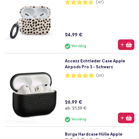
Bewertung:
(47)
93%
24,99 €
Vorrätig
Accezz Echtleder Case Apple
Airpods Pro 3 - Schwarz
Bewertung:
(29)
98%
26,99 €
Ab
ab:
21,59 €
Vorrätig
Burga Hardcase Hülle Apple