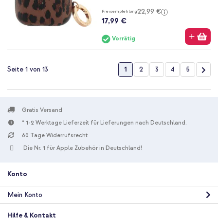
22,99 €
Preisempfehlung
17,99 €
Vorrätig
Seite
Sie lesen gerade die Seite
Seite
Seite
Seite
Seite
Seit
Wei
1
2
3
4
5
Seite 1 von 13
Gratis Versand
* 1-2 Werktage Lieferzeit für Lieferungen nach Deutschland.
60 Tage Widerrufsrecht
Die Nr. 1 für Apple Zubehör in Deutschland!
Konto
Mein Konto
Hilfe & Kontakt