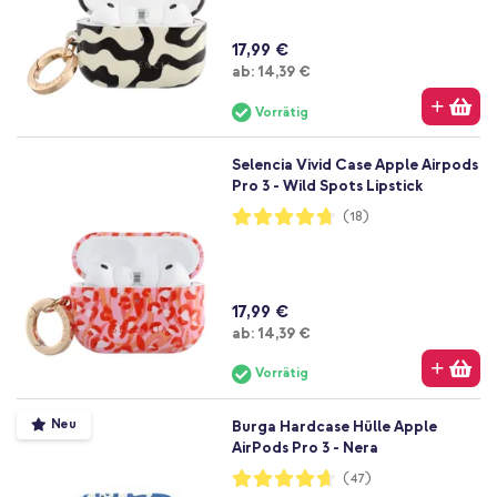
17,99 €
Ab
ab:
14,39 €
Vorrätig
Selencia Vivid Case Apple Airpods
Pro 3 - Wild Spots Lipstick
Bewertung:
(18)
94%
17,99 €
Ab
ab:
14,39 €
Vorrätig
Neu
Burga Hardcase Hülle Apple
AirPods Pro 3 - Nera
Bewertung:
(47)
93%