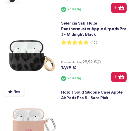
Vorrätig
Selencia Sabi Hülle
Panthermuster Apple Airpods Pro
3 - Midnight Black
Bewertung:
(10)
96%
22,99 €
Preisempfehlung
17,99 €
Vorrätig
Neu
Holdit Solid Silicone Case Apple
AirPods Pro 3 - Bare Pink