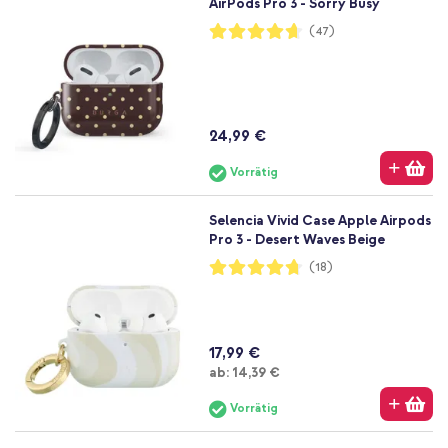
AirPods Pro 3 - Sorry Busy
Bewertung:
(47)
93%
24,99 €
Vorrätig
Selencia Vivid Case Apple Airpods
Pro 3 - Desert Waves Beige
Bewertung:
(18)
94%
17,99 €
Ab
ab:
14,39 €
Vorrätig