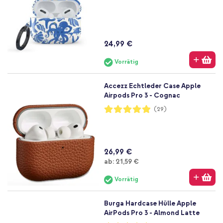
24,99 €
Vorrätig
Accezz Echtleder Case Apple
Airpods Pro 3 - Cognac
Bewertung:
(29)
98%
26,99 €
Ab
ab:
21,59 €
Vorrätig
Burga Hardcase Hülle Apple
AirPods Pro 3 - Almond Latte