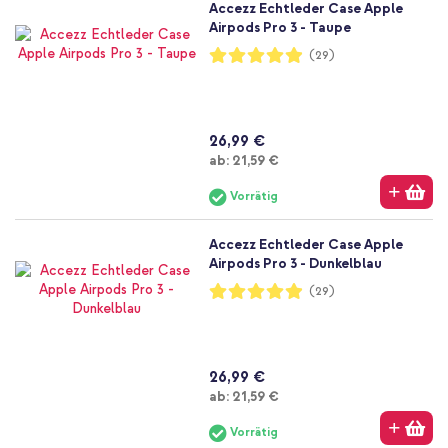
Accezz Echtleder Case Apple
Airpods Pro 3 - Taupe
Bewertung:
(29)
98%
26,99 €
Ab
ab:
21,59 €
Vorrätig
Accezz Echtleder Case Apple
Airpods Pro 3 - Dunkelblau
Bewertung:
(29)
98%
26,99 €
Ab
ab:
21,59 €
Vorrätig