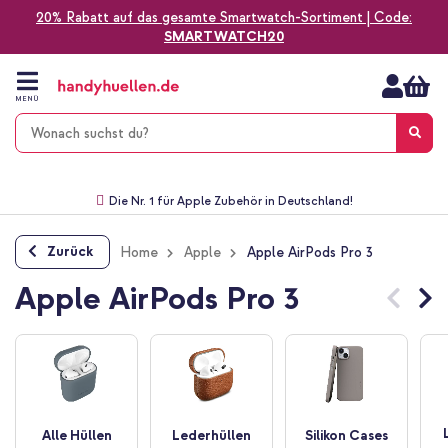
20% Rabatt auf das gesamte Smartwatch-Sortiment | Code:
SMARTWATCH20
Zum
Inhalt
springen
MENÜ
Gratis Versand
1-2 Werktage Lieferzeit*
60 Tage Widerrufsrecht
Die Nr. 1 für Apple Zubehör in Deutschland!
Zurück
Home
Apple
Apple AirPods Pro 3
Apple AirPods Pro 3
Alle Hüllen
Lederhüllen
Silikon Cases