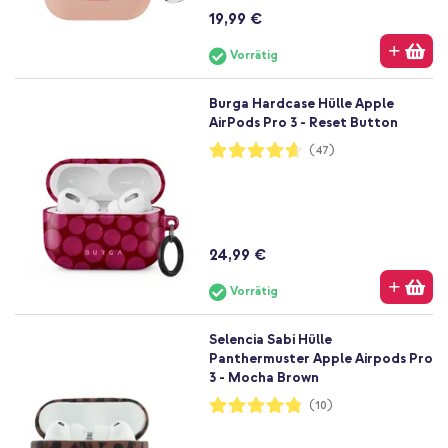
19,99 €
Vorrätig
Burga Hardcase Hülle Apple
AirPods Pro 3 - Reset Button
Bewertung:
(47)
93%
24,99 €
Vorrätig
Selencia Sabi Hülle
Panthermuster Apple Airpods Pro
3 - Mocha Brown
Bewertung:
(10)
96%