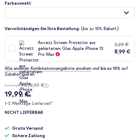
Zum
Farbauswahl:
Anfang
der
Bildgalerie
springen
Vervollständigen Sie Ihre Bestellung:
(bis zu 10% Rabatt)
Accezz Screen Protector aus
9,99 €
gehärtetem Glas Apple iPhone 12
8,99 €
Pro Max
Alle anderen Kombinationsangebote ansehen
und
bis zu 10%
auf
Zubehör sparen
34,99 €
Preisempfehlung
19,99 €
1-2 Werktage Lieferzeit*
NICHT LIEFERBAR
Gratis Versand
Sichere Zahlung