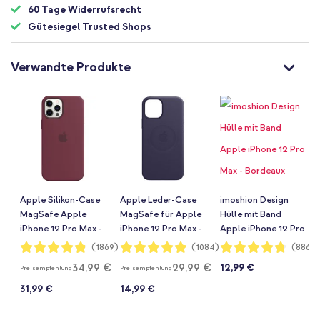
60 Tage Widerrufsrecht
Gütesiegel Trusted Shops
Verwandte Produkte
Apple Silikon-Case
Apple Leder-Case
imoshion Design
MagSafe Apple
MagSafe für Apple
Hülle mit Band
iPhone 12 Pro Max -
iPhone 12 Pro Max -
Apple iPhone 12 Pro
Plum
Deep Violet
Max - Bordeaux
Bewertung:
Bewertung:
Bewertung:
(1869)
(1084)
(886)
96%
97%
94%
Graphic
34,99 €
29,99 €
12,99 €
Preisempfehlung
Preisempfehlung
31,99 €
14,99 €