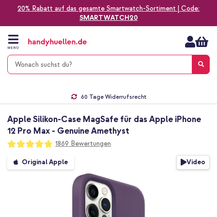
20% Rabatt auf das gesamte Smartwatch-Sortiment | Code:
SMARTWATCH20
Zum
Inhalt
springen
MENÜ
Gratis Versand
1-2 Werktage Lieferzeit*
60 Tage Widerrufsrecht
Die Nr. 1 für Apple Zubehör in Deutschland!
Apple Silikon-Case MagSafe für das Apple iPhone
12 Pro Max - Genuine Amethyst
Bewertung:
1869
Bewertungen
96
100
% of
Zum
Video
Original Apple
Ende
der
Bildgalerie
springen