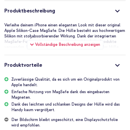
Produktbeschreibung
Verleihe deinem iPhone einen eleganten Look mit dieser original
Apple Silikon-Case MagSafe. Die Hülle besteht aus hochwertigem
Silikon mit stoßabsorbierender Wirkung. Dank der integrierten
MagSafe-Funktion lassen sich problemlos MagSafe-Produkte
Vollständige Beschreibung anzeigen
verwenden. Dank des leichten und schlanken Designs der Hülle
wird das Handy kaum vergrößert.
Originalprodukt von Apple
Produktvorteile
Da diese Hülle ein Originalprodukt von Apple ist, passt sie perfekt
um dein Handy. Die Hülle wurde Tausende von Stunden getestet,
sowohl während der Entwicklungsphase als auch im
Zuverlässige Qualität, da es sich um ein Originalprodukt von
Herstellungsprozess. Das sorgt dafür, dass sämtliche
Apple handelt.
Aussparungen, Anschlüsse und die Kamera des Smartphones
Einfache Nutzung von MagSafe dank des eingebauten
einfach zu bedienen sind und das Gerät gut vor Alltagsschäden
Magneten.
geschützt wird.
Dank des leichten und schlanken Designs der Hülle wird das
Geeignet für MagSafe
Handy kaum vergrößert.
MagSafe ist eine Apple-Technologie, mit der Zubehör magnetisch
mit dem iPhone verbunden wird. Dieses Produkt unterstützt
Der Bildschirm bleibt ungeschützt, eine Displayschutzfolie
MagSafe-Technologie. Das bedeutet, dass MagSafe-Produkte
wird empfohlen.