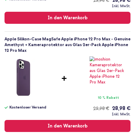
28,98 €
29,98 €
Hülle
Kostenloser
Inkl. MwSt.
Rückseite & Seite
Versand
In den Warenkorb
Apple Silikon-Case MagSafe Apple iPhone 12 Pro Max - Genuine
Amethyst + Kameraprotektor aus Glas 2er-Pack Apple iPhone
12 Pro Max
10 % Rabatt
Kostenloser Versand
28,98 €
29,98 €
Kostenloser
Inkl. MwSt.
Versand
In den Warenkorb