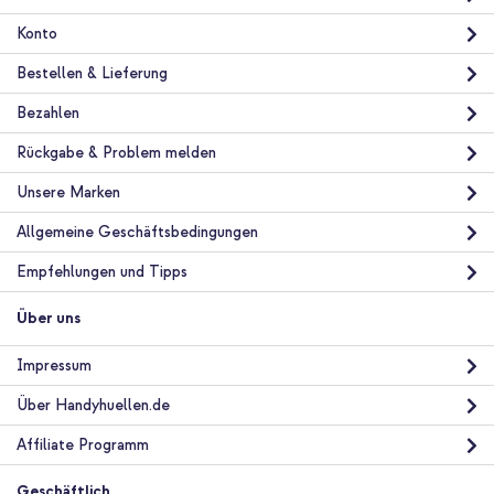
Konto
Bestellen & Lieferung
Bezahlen
10 % Rabatt
Rückgabe & Problem melden
Kostenloser Versand
28,98 €
29,98 €
Unsere Marken
Kostenloser
Inkl. MwSt.
Versand
Allgemeine Geschäftsbedingungen
In den Warenkorb
Empfehlungen und Tipps
Über uns
Apple Silikon-Case MagSafe Apple iPhone 12 Pro Max - Genuine
Amethyst + Wireless Charger USB-C - MagSafe kabelloses
Ladegerät - 1 Meter - Weiß
Impressum
Über Handyhuellen.de
Affiliate Programm
Geschäftlich