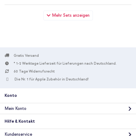
Apple Silikon-Case MagSafe Apple iPhone 12 Pro Max - Genuine
Mehr Sets anzeigen
Amethyst + Wandladegerät - Ladegerät - USB-C- und USB-
Anschluss - Power Delivery - 20 Watt - White
Gratis Versand
* 1-2 Werktage Lieferzeit für Lieferungen nach Deutschland.
60 Tage Widerrufsrecht
10 % Rabatt
Die Nr. 1 für Apple Zubehör in Deutschland!
Kostenloser Versand
28,98 €
29,98 €
Kostenloser
Inkl. MwSt.
Versand
Konto
In den Warenkorb
Mein Konto
Apple Silikon-Case MagSafe Apple iPhone 12 Pro Max - Genuine
Hilfe & Kontakt
Amethyst + Universal-Handykette - Rose Gold
Kundenservice