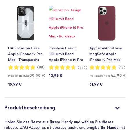
UAG Plasma Case
imoshion Design
Apple Silikon-Case
Apple iPhone 12 Pro
Hülle mit Band
MagSafe Apple
Max - Transparent
Apple iPhone 12 Pro
iPhone 12 Pro Max -
Max - Bordeaux
Plum
Bewertung:
Bewertung:
Bewertung:
(88)
(886)
(1869)
99%
94%
96%
Graphic
29,99 €
34,99 €
12,99 €
Preisempfehlung
Preisempfehlung
19,99 €
31,99 €
Produktbeschreibung
Holen Sie das Beste aus Ihrem Handy und wählen Sie dieses
robuste UAG-Case! Es ist überaus leicht und umgibt Ihr Handy mit