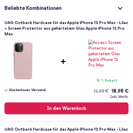
812451037388
Beliebte Kombinationen
UAG
112365114646
UAG Outback Hardcase für das Apple iPhone 12 Pro Max - Lilac
Violett
+ Screen Protector aus gehärtetem Glas Apple iPhone 12 Pro
Max
Silikon und TPU (weich)
Kein
77
Apple
Smartphone
Keine
Nein
10 % Rabatt
Backcover, Soft Case
Kostenloser Versand
18,98 €
19,98 €
Hülle
Kostenloser
Inkl. MwSt.
Rückseite & Seite
Versand
In den Warenkorb
UAG Outback Hardcase für das Apple iPhone 12 Pro Max - Lilac