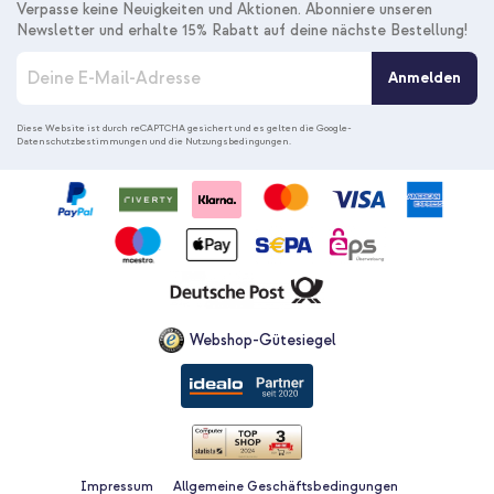
Verpasse keine Neuigkeiten und Aktionen. Abonniere unseren
Newsletter und erhalte 15% Rabatt auf deine nächste Bestellung!
M
Anmelden
e
l
d
Diese Website ist durch reCAPTCHA gesichert und es gelten die
Google-
Datenschutzbestimmungen
und die
Nutzungsbedingungen
.
e
n
S
i
e
s
i
c
h
f
Webshop-Gütesiegel
ü
r
u
n
s
e
r
Impressum
Allgemeine Geschäftsbedingungen