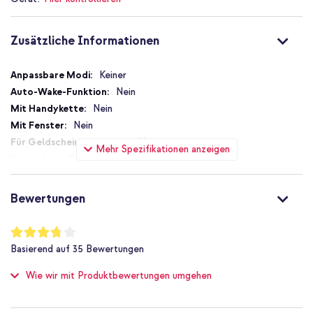
Zusätzliche Informationen
Zusätzliche
Keiner
Informationen
Nein
Nein
Nein
Nein
Mehr Spezifikationen anzeigen
Kein Verschluss
Nein
Nein
Bewertungen
Nein
Nicht zutreffend
Bewertung:
75
%
Nein
Basierend auf
35
Bewertungen
of
Schutz bis zu 3 m
100
Wie wir mit Produktbewertungen umgehen
Nein
Ausgezeichnet
Nein