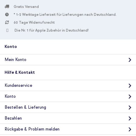
Gratis Versand
* 1-2 Werktage Lieferzeit für Lieferungen nach Deutschland.
60 Tage Widerrufsrecht
10 % Rabatt
Die Nr. 1 für Apple Zubehör in Deutschland!
Kostenloser Versand
18,98 €
19,98 €
Kostenloser
Inkl. MwSt.
Versand
Konto
In den Warenkorb
Mein Konto
UAG Outback Hardcase für das Apple iPhone 12 Pro Max - Lilac
Hilfe & Kontakt
+ USB-C zu Lightning-Kabel - Refurbished - 1 Meter - Weiß
Kundenservice
Konto
Bestellen & Lieferung
Bezahlen
10 % Rabatt
Rückgabe & Problem melden
Kostenloser Versand