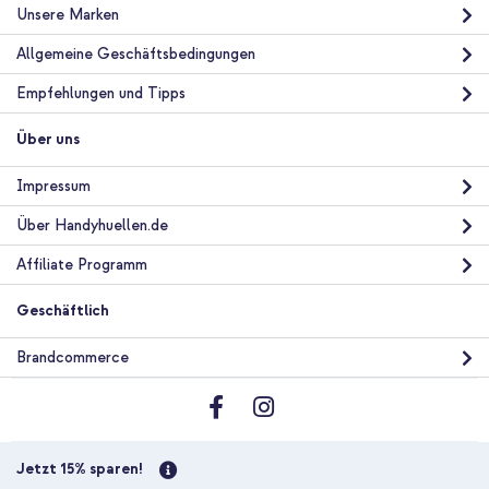
23,49 €
24,99 €
Unsere Marken
Kostenloser
Inkl. MwSt.
Versand
Allgemeine Geschäftsbedingungen
In den Warenkorb
Empfehlungen und Tipps
Über uns
Impressum
Über Handyhuellen.de
Affiliate Programm
Geschäftlich
Brandcommerce
Jetzt 15% sparen!