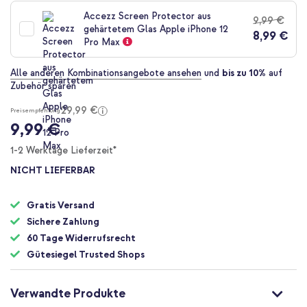
der
Accezz Screen Protector aus
9,99 €
Bildgalerie
gehärtetem Glas Apple iPhone 12
8,99 €
springen
Pro Max
Alle anderen Kombinationsangebote ansehen
und
bis zu 10%
auf
Zubehör sparen
29,99 €
Preisempfehlung
9,99 €
1-2 Werktage Lieferzeit*
NICHT LIEFERBAR
Gratis Versand
Sichere Zahlung
60 Tage Widerrufsrecht
Gütesiegel Trusted Shops
Verwandte Produkte