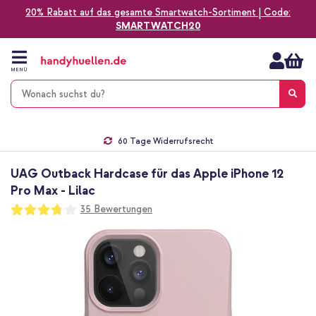
20% Rabatt auf das gesamte Smartwatch-Sortiment | Code:
SMARTWATCH20
Zum
Inhalt
springen
MENÜ
Gratis Versand
1-2 Werktage Lieferzeit*
60 Tage Widerrufsrecht
Die Nr. 1 für Apple Zubehör in Deutschland!
UAG Outback Hardcase für das Apple iPhone 12
Pro Max - Lilac
Bewertung:
35
Bewertungen
75
100
% of
Zum
Ende
der
Bildgalerie
springen