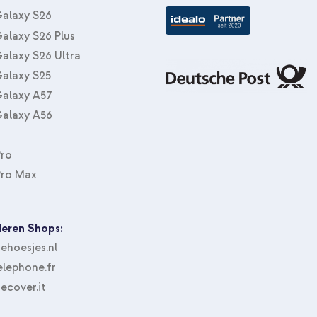
alaxy S26
alaxy S26 Plus
alaxy S26 Ultra
alaxy S25
alaxy A57
alaxy A56
Pro
Pro Max
eren Shops:
hoesjes.nl
lephone.fr
ecover.it