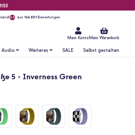
H20
hland!
aus
166.801
Bewertungen
9,5
Zum
Inhalt
springen
Mein Konto
Mein Warenkorb
Audio
Weiteres
SALE
Selbst gestalten
ße 5 - Inverness Green