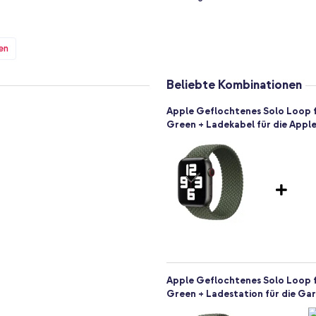
erfekt für aktive Tage. Außerdem
en
rial und Produktion mit sauberer
ern auch für eine bewusste Wahl.
 die Elastizität des Materials
Beliebte Kombinationen
Apple Geflochtenes Solo Loop f
Green + Ladekabel für die Appl
optimal zu deiner Apple Watch
ange hält. Darüber hinaus steht oft
im Mittelpunkt, bekannt als Apple
ch?
Apple Geflochtenes Solo Loop f
Green + Ladestation für die Ga