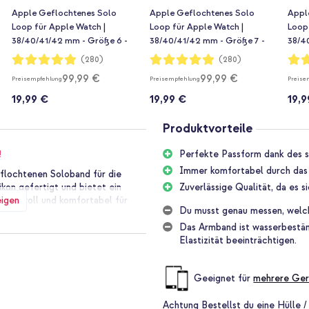
Apple Geflochtenes Solo
Apple Geflochtenes Solo
Appl
Loop für Apple Watch |
Loop für Apple Watch |
Loop 
38/40/41/42 mm - Größe 6 -
38/40/41/42 mm - Größe 7 -
38/4
Pride Edition
Pride Edition
Pride
Bewertung:
Bewertung:
Bewe
(280)
(280)
98%
98%
98%
99,99 €
99,99 €
Preisempfehlung
Preisempfehlung
Preise
19,99 €
19,99 €
19,9
Produktvorteile
!
Perfekte Passform dank des s
Immer komfortabel durch das 
flochtenen Soloband für die
kon gefertigt und bietet ein
Zuverlässige Qualität, da es s
eigen
. Stilvoll und komfortabel für
Du musst genau messen, welc
Das Armband ist wasserbeständ
Elastizität beeinträchtigen.
ert. Dank des dehnbaren Designs
leme mit Schnallen. Das Band
Geeignet für
mehrere Ger
tradünne Silikonfäden geflochten
naue Länge geschnitten, so dass
Achtung
Bestellst du eine Hülle /