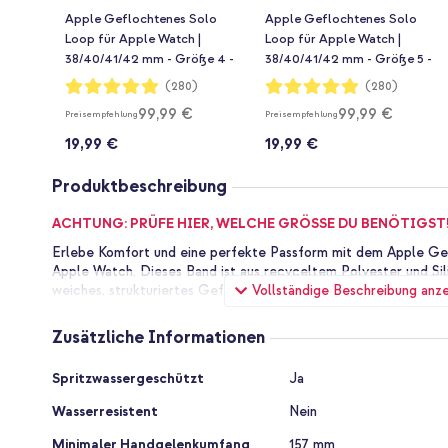
Apple Geflochtenes Solo
Apple Geflochtenes Solo
Loop für Apple Watch |
Loop für Apple Watch |
38/40/41/42 mm - Größe 4 -
38/40/41/42 mm - Größe 5 -
Pride Edition
Pride Edition
Bewertung:
Bewertung:
(280)
(280)
98%
98%
99,99 €
99,99 €
Preisempfehlung
Preisempfehlung
19,99 €
19,99 €
Produktbeschreibung
ACHTUNG: PRÜFE HIER, WELCHE GRÖSSE DU BENÖTIGST
Erlebe Komfort und eine perfekte Passform mit dem Apple Ge
Apple Watch. Dieses Band ist aus recyceltem Polyester und Sili
Vollständige Beschreibung anz
weiches, strukturiertes Gefühl, ohne Schnallen oder Verschlüsse
den täglichen Gebrauch.
Zusätzliche Informationen
Perfekte Passform
Dieses Band ist für eine präzise, komfortable Passform konzipi
Zusätzliche
Spritzwassergeschützt
Ja
schiebst du das Band einfach über dein Handgelenk, ohne Prob
Informationen
wird hergestellt, indem 16.000 recycelte Polyesterfäden um ul
Wasserresistent
Nein
werden. Anschließend wird das Band mit einem Laser auf die ge
du eine perfekte Passform genießen kannst.
Minimaler Handgelenkumfang
157 mm