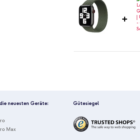
flochtenen Soloband.
Apple Geflochtenes Solo Loop f
Green + Wandladegerät - Ladege
Watt - White
 die neuesten Geräte:
Gütesiegel
Pro
Pro Max