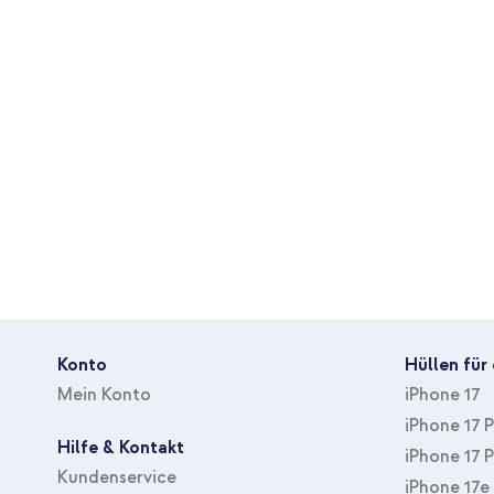
Verschluss
Kein Verschluss
Original Apple Produkt
Mit 1 Jahr Garantie
Wähle Komfort, Stil und eine bewusste Wahl mit dem Apple Ge
Konto
Hüllen für
Mein Konto
iPhone 17
iPhone 17 
Hilfe & Kontakt
iPhone 17 
Kundenservice
iPhone 17e