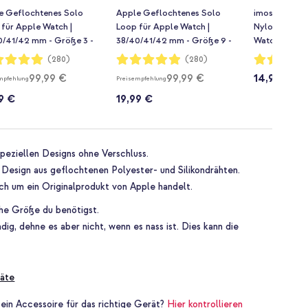
e Geflochtenes Solo
Apple Geflochtenes Solo
imoshion Ge
für Apple Watch |
Loop für Apple Watch |
Nylonarmban
0/41/42 mm - Größe 3 -
38/40/41/42 mm - Größe 9 -
Watch | 38/4
 Edition
Olive
Grün
rtung:
Bewertung:
Bewertung:
(280)
(280)
98%
81%
99,99 €
99,99 €
14,99 €
mpfehlung
Preisempfehlung
9 €
19,99 €
peziellen Designs ohne Verschluss.
Design aus geflochtenen Polyester- und Silikondrähten.
ich um ein Originalprodukt von Apple handelt.
he Größe du benötigst.
ig, dehne es aber nicht, wenn es nass ist. Dies kann die
äte
 ein Accessoire für das richtige Gerät?
Hier kontrollieren