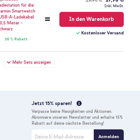
29,98 €
Kostenloser
Inkl. MwSt.
Versand
In den Warenkorb
Kostenloser Versand
20 % Rabatt
ür Apple Watch | 38/40/41/42 mm - Größe 5 - Inverness
Mehr Sets anzeigen
rät - USB-C- und USB-Anschluss - Power Delivery - 20
28,98 €
29,98 €
Kostenloser
Inkl. MwSt.
Versand
In den Warenkorb
Jetzt 15% sparen!
Verpasse keine Neuigkeiten und Aktionen.
Kostenloser Versand
Abonniere unseren Newsletter und erhalte 15%
10 % Rabatt
Rabatt auf deine nächste Bestellung!
M
Anmelden
e