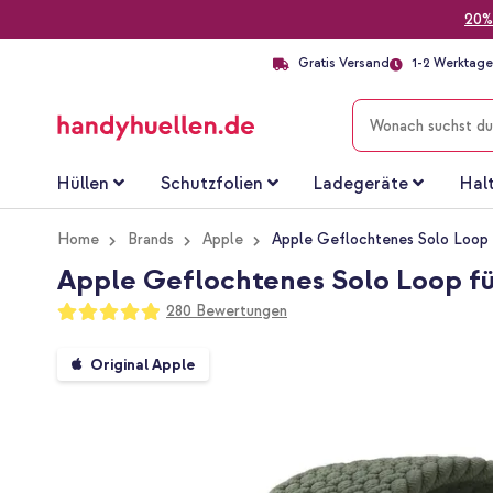
20%
Gratis Versand
1-2 Werktage 
SUCHE
Hüllen
Schutzfolien
Ladegeräte
Hal
Home
Brands
Apple
Apple Geflochtenes Solo Loop 
Apple Geflochtenes Solo Loop fü
Bewertung:
280
Bewertungen
98
100
% of
Zum
Original Apple
Ende
der
Bildgalerie
springen