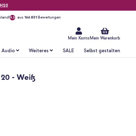
H20
hland!
aus
166.801
Bewertungen
9,5
Zum
Inhalt
springen
Mein Konto
Mein Warenkorb
Audio
Weiteres
SALE
Selbst gestalten
 20 - Weiß