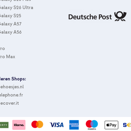
alaxy S26 Ultra
alaxy S25
alaxy A57
alaxy A56
Pro
Pro Max
eren Shops:
hoesjes.nl
lephone.fr
ecover.it