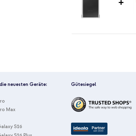
Samsung Original Clear Protect
zu-USB-C-Kabel in Fabrikverpac
 die neuesten Geräte:
Gütesiegel
Pro
Pro Max
alaxy S26
alaxy S26 Plus