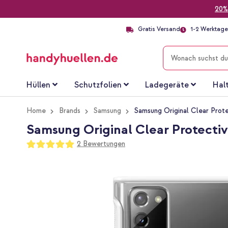
20%
Gratis Versand
1-2 Werktage 
SUCHE
Hüllen
Schutzfolien
Ladegeräte
Hal
Home
Brands
Samsung
Samsung Original Clear Prot
Samsung Original Clear Protecti
Bewertung:
2
Bewertungen
100
100
% of
Zum
Ende
der
Bildgalerie
springen