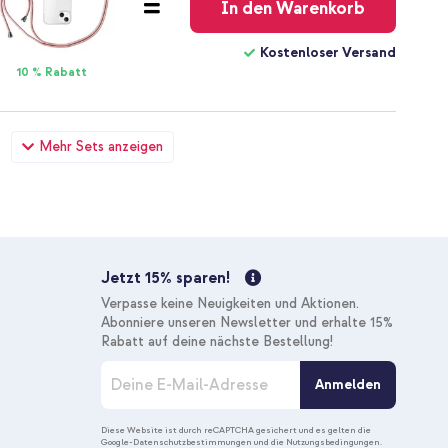
In den Warenkorb
Kostenloser Versand
10 % Rabatt
ive Cover Samsung Galaxy Note 20 - Weiß + Original USB-C-
Mehr Sets anzeigen
kung - 1.8 meter - 25 Watt - Schwarz
25,28 €
25,98 €
Kostenloser
Inkl. MwSt.
Versand
In den Warenkorb
Jetzt 15% sparen!
Kostenloser Versand
Verpasse keine Neuigkeiten und Aktionen.
10 % Rabatt
Abonniere unseren Newsletter und erhalte 15%
Rabatt auf deine nächste Bestellung!
M
Anmelden
e
l
d
Diese Website ist durch reCAPTCHA gesichert und es gelten die
Google-Datenschutzbestimmungen
und die
Nutzungsbedingungen
.
e