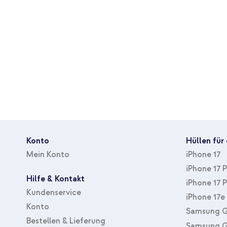
Farbe
Weiß
Material
Kunststoff
Thema
Kein
Geeignet für Marke
Samsung
Geeigent für Gerätetyp
Smartphone
Inbegriffene Zubehöranzahl
Keine
Mit Displayschutz
Nein
Hüllenart
Backcover, Hard Case
Konto
Hüllen für
Zubehörart
Hülle
Mein Konto
iPhone 17
Schutz
Rückseite & Seite
iPhone 17 
Hilfe & Kontakt
iPhone 17 
Kundenservice
iPhone 17e
Konto
Samsung G
Bestellen & Lieferung
Samsung G