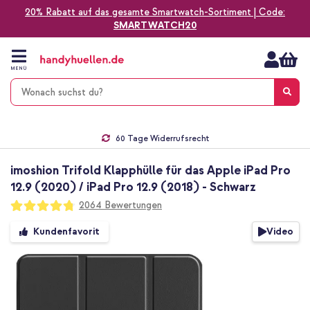
20% Rabatt auf das gesamte Smartwatch-Sortiment | Code:
SMARTWATCH20
Zum
Inhalt
springen
MENÜ
Gratis Versand
1-2 Werktage Lieferzeit*
60 Tage Widerrufsrecht
Die Nr. 1 für Apple Zubehör in Deutschland!
imoshion Trifold Klapphülle für das Apple iPad Pro
12.9 (2020) / iPad Pro 12.9 (2018) - Schwarz
Bewertung:
2064
Bewertungen
95
100
% of
Zum
Video
Kundenfavorit
Ende
der
Bildgalerie
springen