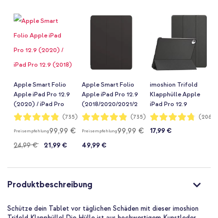
Apple Smart Folio
Apple Smart Folio
imoshion Trifold
Apple iPad Pro 12.9
Apple iPad Pro 12.9
Klapphülle Apple
(2020) / iPad Pro
(2018/2020/2021/2
iPad Pro 12.9
12.9 (2018) -
022) - Schwarz
(2018/2020/2021/2
Bewertung:
Bewertung:
Bewertung:
(735)
(735)
(2064
97%
97%
95%
Schwarz
022) - Schwarz
99,99 €
99,99 €
17,99 €
Preisempfehlung
Preisempfehlung
24,99 €
21,99 €
49,99 €
Produktbeschreibung
Schütze dein Tablet vor täglichen Schäden mit dieser imoshion
Trifold Klapphülle! Die Hülle ist aus hochwertigem Kunstleder