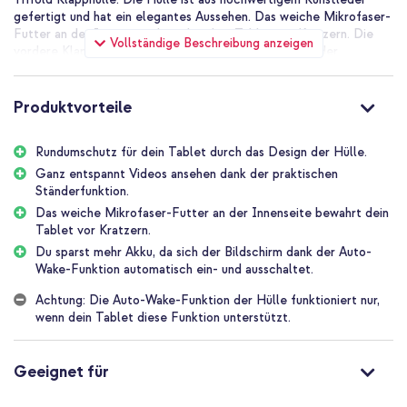
gefertigt und hat ein elegantes Aussehen. Das weiche Mikrofaser-
Futter an der Innenseite bewahrt dein Tablet vor Kratzern. Die
Vollständige Beschreibung anzeigen
vordere Klappe kann in einen praktischen Tablet-Ständer
umgewandelt werden, der zusätzlichen Komfort bietet. Dein
Tablet geht außerdem in den Ruhezustand, wenn du die Hülle
schließt, und wacht auf, wenn du sie öffnest.
Produktvorteile
Elegantes Design aus hochwertigem Kunstleder
Die imoshion Trifold Klapphülle ist aus hochwertigem Kunstleder
Rundumschutz für dein Tablet durch das Design der Hülle.
gefertigt. Dies bietet deinem Tablet Schutz gegen alltägliche
Ganz entspannt Videos ansehen dank der praktischen
Schäden und verleiht der Hülle eine elegante Ausstrahlung. Die
Ständerfunktion.
Hülle ist schlank und leicht, sodass dein Tablet seine kompakte
Das weiche Mikrofaser-Futter an der Innenseite bewahrt dein
Form beibehält. Praktisch, wenn du dein Tablet tragen oder
Tablet vor Kratzern.
aufbewahren möchtest. Die Hülle ist in verschiedenen Farben
erhältlich.
Du sparst mehr Akku, da sich der Bildschirm dank der Auto-
Wake-Funktion automatisch ein- und ausschaltet.
Täglicher Schutz für Tablet und Kamera
An der Innenseite der Klapphülle befindet sich ein stabiler Tablet-
Achtung: Die Auto-Wake-Funktion der Hülle funktioniert nur,
Halter aus Kunststoff. Das weiche Mikrofaser-Futter an der
wenn dein Tablet diese Funktion unterstützt.
Innenseite bewahrt dein Tablet vor Kratzern. Die Hülle verfügt
über erhöhte Kanten, wodurch Kamera und Display deines Tablets
geschützt sind. Die Frontklappe hält die Hülle dank eines starken
Geeignet für
Magnetverschlusses auch bei einem Sturz oder Aufprall sicher
geschlossen. Dadurch bleibt das Display sicher geschützt.