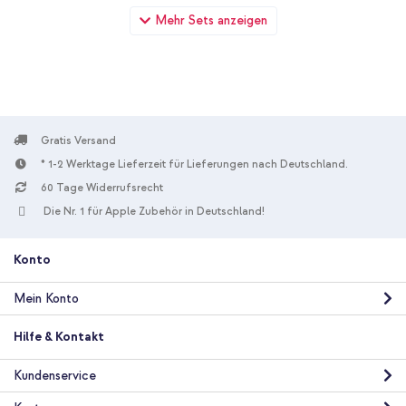
imoshion Trifold Klapphülle Apple iPad Pro 12.9 (2020) / iPad
Mehr Sets anzeigen
Pro 12.9 (2018) - Schwarz + Pencil der 2. Generation (Geeignet
für iPads bis 2022) - Präzise - Magnetische Seite - Weiß
Gratis Versand
* 1-2 Werktage Lieferzeit für Lieferungen nach Deutschland.
60 Tage Widerrufsrecht
10 % Rabatt
Die Nr. 1 für Apple Zubehör in Deutschland!
Kostenloser Versand
94,49 €
102,99 €
Kostenloser
Inkl. MwSt.
Versand
Konto
In den Warenkorb
Mein Konto
imoshion Trifold Klapphülle Apple iPad Pro 12.9 (2020) / iPad
Hilfe & Kontakt
Pro 12.9 (2018) - Schwarz + Boost↑Charge™ USB-C-zu-USB-C
Kabel - 2 Meter - Weiß
Kundenservice