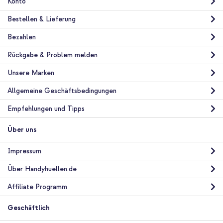
Konto
Bestellen & Lieferung
Bezahlen
Rückgabe & Problem melden
10 % Rabatt
Unsere Marken
Kostenloser Versand
35,98 €
37,98 €
Kostenloser
Inkl. MwSt.
Allgemeine Geschäftsbedingungen
Versand
In den Warenkorb
Empfehlungen und Tipps
Über uns
imoshion Trifold Klapphülle Apple iPad Pro 12.9 (2020) / iPad
Pro 12.9 (2018) - Schwarz + Tablet halterung Auto -
Impressum
Armaturenbrett und Windschutzscheibe - Verstellbar -
Universal - Schwarz
Über Handyhuellen.de
Affiliate Programm
Geschäftlich