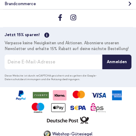
Brandcommerce
10 % Rabatt
Kostenloser Versand
40,48 €
42,98 €
Kostenloser
Inkl. MwSt.
Jetzt 15% sparen!
Versand
In den Warenkorb
Verpasse keine Neuigkeiten und Aktionen. Abonniere unseren
Newsletter und erhalte 15% Rabatt auf deine nächste Bestellung!
M
Anmelden
e
l
d
Diese Website ist durch reCAPTCHA gesichert und es gelten die
Google-
Datenschutzbestimmungen
und die
Nutzungsbedingungen
.
e
n
S
i
e
s
i
c
h
f
Webshop-Gütesiegel