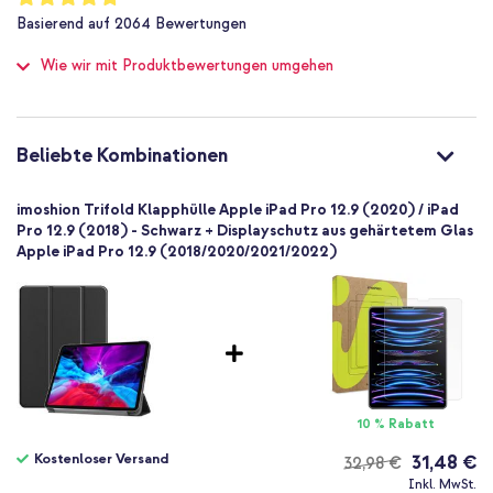
95
%
8719295505047
Tablet-Halterung aus stabilem Kunststoff
Basierend auf
2064
Bewertungen
of
imoshion
100
Die Frontklappe lässt sich zu einem praktischen Ständer
Wie wir mit Produktbewertungen umgehen
iPro1292050504701
umklappen
Schwarz
Das weiche Mikrofaser-Futter bewahrt das Tablet vor Kratzern
Kunstleder
Verfügt über einen praktischen Magnetverschluss
Apple
Beliebte Kombinationen
Auto-Wake-Funktion
Tablet
1 Pc
Inklusive 1 Jahr Garantie
imoshion Trifold Klapphülle Apple iPad Pro 12.9 (2020) / iPad
Nein
Pro 12.9 (2018) - Schwarz + Displayschutz aus gehärtetem Glas
Apple iPad Pro 12.9 (2018/2020/2021/2022)
Klapphülle
Hülle
Du suchst eine elegante Hülle mit vielen praktischen Funktionen?
Entscheide dich dann für die imoshion Trifold Klapphülle!
Vollständiger Schutz
10 % Rabatt
Kostenloser Versand
31,48 €
32,98 €
Kostenloser
Inkl. MwSt.