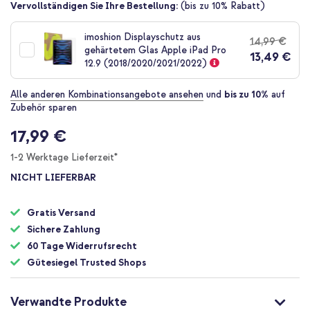
Zum
Vervollständigen Sie Ihre Bestellung:
(bis zu 10% Rabatt)
Anfang
der
imoshion Displayschutz aus
14,99 €
Bildgalerie
gehärtetem Glas Apple iPad Pro
13,49 €
springen
12.9 (2018/2020/2021/2022)
Alle anderen Kombinationsangebote ansehen
und
bis zu 10%
auf
Zubehör sparen
17,99 €
1-2 Werktage Lieferzeit*
NICHT LIEFERBAR
Gratis Versand
Sichere Zahlung
60 Tage Widerrufsrecht
Gütesiegel Trusted Shops
Verwandte Produkte