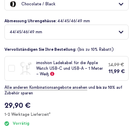
Chocolate / Black
der
Bildgalerie
springen
Abmessung Uhrengehäuse:
44/45/46/49 mm
44/45/46/49 mm
Vervollständigen Sie Ihre Bestellung:
(bis zu 10% Rabatt)
imoshion Ladekabel für die Apple
14,99 €
Watch USB-C und USB-A – 1 Meter
11,99 €
– Weiß
Alle anderen Kombinationsangebote ansehen
und
bis zu 10%
auf
Zubehör sparen
29,90 €
1-2 Werktage Lieferzeit*
Vorrätig