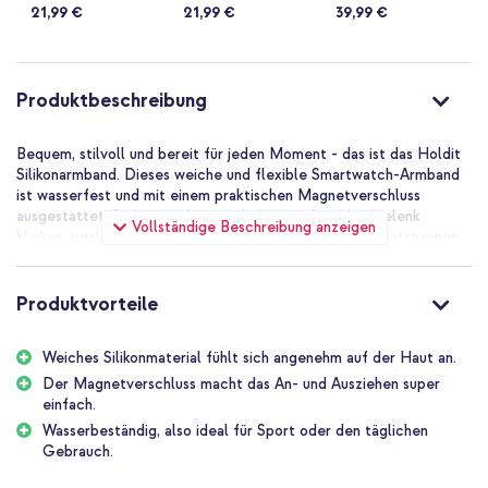
21,99 €
21,99 €
39,99 €
Produktbeschreibung
Bequem, stilvoll und bereit für jeden Moment - das ist das Holdit
Silikonarmband. Dieses weiche und flexible Smartwatch-Armband
ist wasserfest und mit einem praktischen Magnetverschluss
ausgestattet. So kannst du es mühelos um dein Handgelenk
Vollständige Beschreibung anzeigen
klicken, egal ob du Sport treiben oder auf der Couch entspannen
willst.
Warum solltest du dich für das Holdit Silikonarmband
Produktvorteile
entscheiden?
Weiches und flexibles Silikonmaterial für optimalen
Weiches Silikonmaterial fühlt sich angenehm auf der Haut an.
Tragekomfort
Der Magnetverschluss macht das An- und Ausziehen super
Magnetverschluss: stabil, schnell und super praktisch
einfach.
Wasserfest - ideal für Sport und den täglichen Gebrauch
Wasserbeständig, also ideal für Sport oder den täglichen
Gebrauch.
Stilvolle Farben, die zu jedem Outfit passen
Inklusive 1 Jahr Garantie