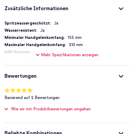
Zusätzliche Informationen
Zusätzliche
Ja
Informationen
Ja
155 mm
210 mm
7330985172410
Mehr Spezifikationen anzeigen
Holdit
17241
Braun
Bewertungen
Silikon und TPU (weich)
Apple
Bewertung:
100
%
Smartwatch
Basierend auf
2
Bewertungen
of
Smartwatch-Armbänder
100
Wie wir mit Produktbewertungen umgehen
1 Pc
One Size
Magnetverschluss
Beliebte Kombinationen