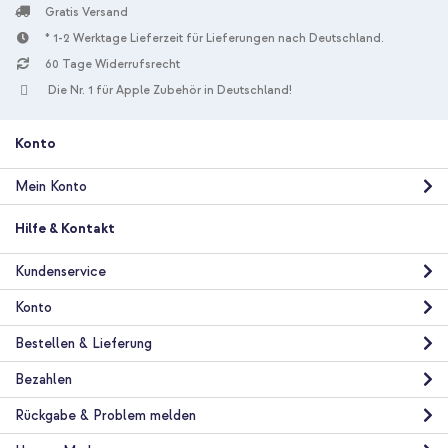
Gratis Versand
* 1-2 Werktage Lieferzeit für Lieferungen nach Deutschland.
10 % Rabatt
60 Tage Widerrufsrecht
Die Nr. 1 für Apple Zubehör in Deutschland!
Kostenloser Versand
38,89 €
39,89 €
Kostenloser
Inkl. MwSt.
Versand
Konto
In den Warenkorb
Mein Konto
Hilfe & Kontakt
Kundenservice
Konto
Bestellen & Lieferung
Bezahlen
Rückgabe & Problem melden