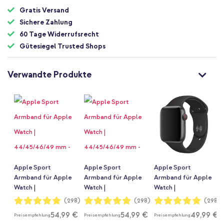
Gratis Versand
Sichere Zahlung
60 Tage Widerrufsrecht
Gütesiegel Trusted Shops
Verwandte Produkte
Apple Sport
Apple Sport
Apple Sport
Armband für Apple
Armband für Apple
Armband für Apple
Watch |
Watch |
Watch |
44/45/46/49 mm -
44/45/46/49 mm -
44/45/46/49 mm -
Bewertung:
Bewertung:
Bewertung:
(298)
(298)
(298)
99%
99%
99%
Midnight
Größe S/M -
Schwarz
54,99 €
54,99 €
49,99 €
Preisempfehlung
Preisempfehlung
Preisempfehlung
Midnight