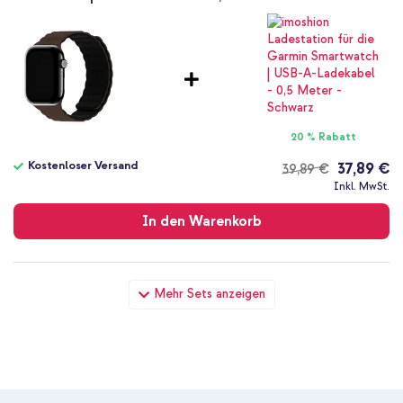
20 % Rabatt
Kostenloser Versand
37,89 €
39,89 €
Kostenloser
Inkl. MwSt.
Versand
In den Warenkorb
Holdit Silikonarmband Magnet für Apple Watch | 44/45/46/49
Mehr Sets anzeigen
mm - Chocolate / Black + Wandladegerät - Ladegerät - USB-C-
und USB-Anschluss - Power Delivery - 20 Watt - White