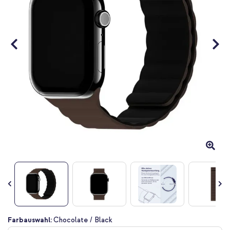
Zum
Farbauswahl:
Chocolate / Black
Anfang