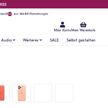
H20
hland!
aus
166.801
Bewertungen
9,5
Zum
Inhalt
springen
Mein Konto
Mein Warenkorb
Audio
Weiteres
SALE
Selbst gestalten