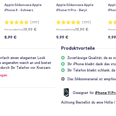
Apple Silikoncase Apple
Apple Silikoncase Apple
Appl
iPhone X - Schwarz
iPhone 11 Pro - Beryl
iPhon
Bewertung:
Bewertung:
Bewe
(1177)
(1177)
97%
97%
97%
19,99 €
19,99 €
Preisempfehlung
Preisempfehlung
Preise
8,99 €
9,99 €
9,9
Produktvorteile
infach einen eleganten Look
Zuverlässige Qualität, da es s
ase angenehm weich an und bietet
Ihr iPhone bleibt dank des st
odurch Ihr Telefon vor Kratzern
Ihr Telefon bleibt schlank, d
eigen
Das Silikonmaterial ist empfi
kon-Case ist da keine Ausnahme.
de Stunden lang getestet,
Geeignet für
iPhone 11 Pr
Achtung
Bestellst du eine Hülle /
Ihrem iPhone einen guten Schutz
ie Ihr Handy etwas zu hart auf