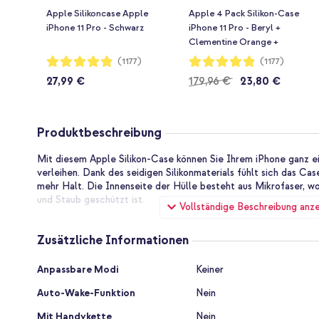
Apple Silikoncase Apple
Apple 4 Pack Silikon-Case
iPhone 11 Pro - Schwarz
iPhone 11 Pro - Beryl +
Clementine Orange +
Pomegranate + Alaskan Blue
Bewertung:
Bewertung:
(1177)
(1177)
97%
97%
27,99 €
179,96 €
23,80 €
Regulärer
Preis
Produktbeschreibung
Mit diesem Apple Silikon-Case können Sie Ihrem iPhone ganz e
verleihen. Dank des seidigen Silikonmaterials fühlt sich das C
mehr Halt. Die Innenseite der Hülle besteht aus Mikrofaser, w
und Staub geschützt ist.
Vollständige Beschreibung anz
Originalprodukt von Apple
Apple ist bekannt für seine hochwertigen Produkte. Dieses Sili
Zusätzliche Informationen
Dieses Hüllenmodell wurde von den Experten bei Apple Tausen
wodurch die Zuverlässigkeit der Hülle gewährleistet ist.
Zusätzliche
Anpassbare Modi
Keiner
Informationen
Wirksamer Schutz vor Schäden im täglichen Gebrauch
Auto-Wake-Funktion
Nein
Da die Hülle aus stoßdämpfendem Silikon besteht, bietet sie 
vor alltäglichen Schäden. Man denke hierbei an Kratzer, wenn S
Mit Handykette
Nein