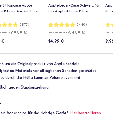
e Silikoncase Apple
Apple Leder-Case Schwarz für
Apple Siliko
e 11 Pro - Alaskan Blue
das Apple iPhone 11 Pro
iPhone 11 Pr
rtung:
Bewertung:
Bewertung:
(1177)
(440)
97%
97%
19,99 €
24,99 €
mpfehlung
Preisempfehlung
Preisempfehlung
9 €
14,99 €
9,99 €
ich um ein Originalprodukt von Apple handelt.
oßfesten Materials vor alltäglichen Schäden geschützt.
a es durch die Hülle kaum an Volumen zunimmt.
ndlich gegen Staubanziehung
o
 ein Accessoire für das richtige Gerät?
Hier kontrollieren