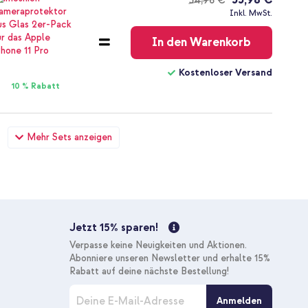
34,98 €
Kostenloser
Inkl. MwSt.
Versand
In den Warenkorb
Kostenloser Versand
10 % Rabatt
11 Pro - White + Wandladegerät - Ladegerät - USB-C- und
Mehr Sets anzeigen
- 20 Watt - White
33,98 €
34,98 €
Kostenloser
Inkl. MwSt.
Versand
In den Warenkorb
Jetzt 15% sparen!
Kostenloser Versand
Verpasse keine Neuigkeiten und Aktionen.
10 % Rabatt
Abonniere unseren Newsletter und erhalte 15%
Rabatt auf deine nächste Bestellung!
M
1 Pro - White + USB-C zu Lightning-Kabel - Refurbished - 1
Anmelden
e