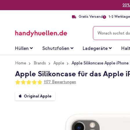
20%
Gratis Versand
1-2 Werktage 
SUCHE
Hüllen
Schutzfolien
Ladegeräte
Hal
Home
Brands
Apple
Apple Silikoncase Apple iPhone 
Apple Silikoncase für das Apple i
Bewertung:
1177
Bewertungen
97
100
% of
Zum
Original Apple
Ende
der
Bildgalerie
springen