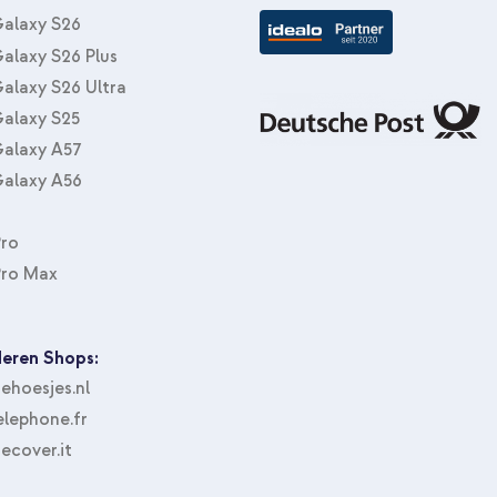
Meter - Weiß
alaxy S26
alaxy S26 Plus
alaxy S26 Ultra
alaxy S25
alaxy A57
alaxy A56
Pro
Apple Silikoncase Apple iPhone 
Applicator Apple iPhone 11 Pro / 
Pro Max
eren Shops:
hoesjes.nl
lephone.fr
ecover.it