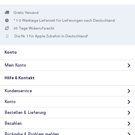
Gratis Versand
* 1-2 Werktage Lieferzeit für Lieferungen nach Deutschland.
10 % Rabatt
60 Tage Widerrufsrecht
Kostenloser Versand
18,98 €
19,98 €
Die Nr. 1 für Apple Zubehör in Deutschland!
Kostenloser
Inkl. MwSt.
Versand
In den Warenkorb
Konto
Mein Konto
imoshion Shockproof Case Samsung Galaxy A72 - Grau +
Premium Screen Protector aus gehärtetem Glas für das
Hilfe & Kontakt
Samsung Galaxy A72 / M53 - Schwarz
Kundenservice
Konto
Bestellen & Lieferung
Bezahlen
10 % Rabatt
Rückgabe & Problem melden