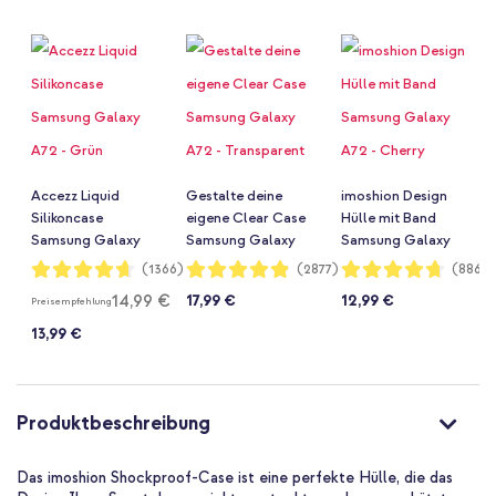
Accezz Liquid
Gestalte deine
imoshion Design
Silikoncase
eigene Clear Case
Hülle mit Band
Samsung Galaxy
Samsung Galaxy
Samsung Galaxy
A72 - Grün
A72 - Transparent
A72 - Cherry
Bewertung:
Bewertung:
Bewertung:
(1366)
(2877)
(886)
93%
97%
94%
Blossom
14,99 €
17,99 €
12,99 €
Preisempfehlung
13,99 €
Produktbeschreibung
Das imoshion Shockproof-Case ist eine perfekte Hülle, die das