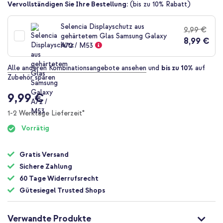
Zum
Vervollständigen Sie Ihre Bestellung:
(bis zu 10% Rabatt)
Anfang
der
Selencia Displayschutz aus
9,99 €
Bildgalerie
gehärtetem Glas Samsung Galaxy
8,99 €
springen
A72 / M53
Alle anderen Kombinationsangebote ansehen
und
bis zu 10%
auf
Zubehör sparen
9,99 €
1-2 Werktage Lieferzeit*
Vorrätig
Gratis Versand
Sichere Zahlung
60 Tage Widerrufsrecht
Gütesiegel Trusted Shops
Verwandte Produkte