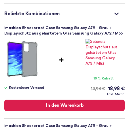
Nein
8719295444728
Beliebte Kombinationen
imoshion
A726F44384402
imoshion Shockproof Case Samsung Galaxy A72 - Grau +
Grau
Displayschutz aus gehärtetem Glas Samsung Galaxy A72 / M53
Silikon und TPU (weich)
Kein
Samsung
Smartphone
Keine
Nein
10 % Rabatt
Backcover, Soft Case
Hülle
Kostenloser Versand
18,98 €
19,98 €
Kostenloser
Rückseite & Seite
Inkl. MwSt.
Versand
In den Warenkorb
imoshion Shockproof Case Samsung Galaxy A72 - Grau +