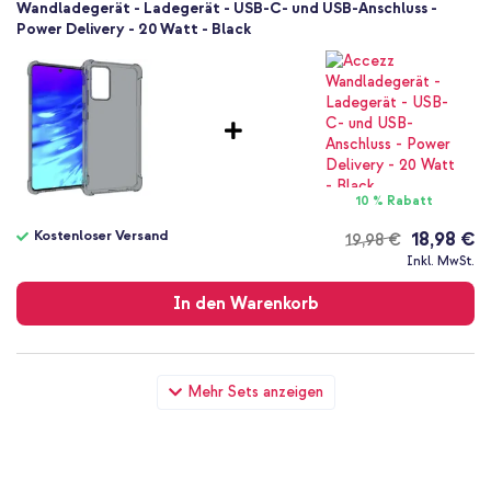
Wandladegerät - Ladegerät - USB-C- und USB-Anschluss -
Power Delivery - 20 Watt - Black
10 % Rabatt
Kostenloser Versand
18,98 €
19,98 €
Kostenloser
Inkl. MwSt.
Versand
In den Warenkorb
imoshion Shockproof Case Samsung Galaxy A72 - Grau +
Mehr Sets anzeigen
Universal-Handykette - Rose Gold