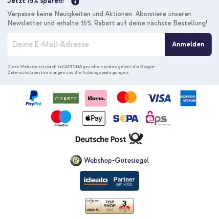
Jetzt 15% sparen!
Verpasse keine Neuigkeiten und Aktionen. Abonniere unseren
Newsletter und erhalte 15% Rabatt auf deine nächste Bestellung!
M
Anmelden
e
l
d
Diese Website ist durch reCAPTCHA gesichert und es gelten die
Google-
Datenschutzbestimmungen
und die
Nutzungsbedingungen
.
e
n
S
i
e
s
i
c
h
f
Webshop-Gütesiegel
ü
r
u
n
s
e