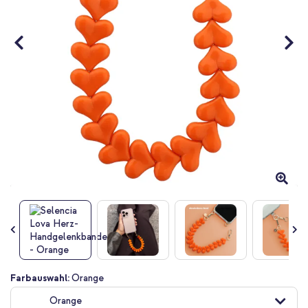
Zum
Farbauswahl:
Orange
Anfang
Orange
der