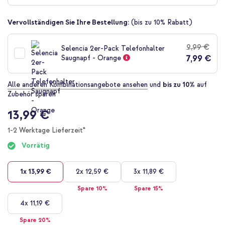
Bildgalerie
springen
Vervollständigen Sie Ihre Bestellung:
(bis zu 10% Rabatt)
9,99 €
Selencia 2er-Pack Telefonhalter
7,99 €
Saugnapf - Orange
Alle anderen Kombinationsangebote ansehen
und
bis zu 10%
auf
Zubehör sparen
13,99 €
1-2 Werktage Lieferzeit*
Vorrätig
1x
13,99 €
2x
12,59 €
3x
11,89 €
Spare 10%
Spare 15%
4x
11,19 €
Spare 20%