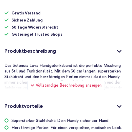
Gratis Versand
Sichere Zahlung
60 Tage Widerrufsrecht
Gütesiegel Trusted Shops
Produktbeschreibung
Das Selencia Lova Handgelenksband ist die perfekte Mischung
aus Stil und Funktionalität. Mit dem 30 cm langen, superstarken
Stahldraht und den herzförmigen Perlen nimmst du dein Handy
immer sicher und modisch mit. Die goldfarbenen Haken und der
Vollständige Beschreibung anzeigen
Anhänger verleihen einen eleganten Touch, während dein Handy
fest sitzt.
Warum solltest du dich für das Selencia Lova Handgelenksband
Produktvorteile
entscheiden?
Superstarker Stahldraht: Dein Handy sicher zur Hand.
30 cm lang inklusive Haken
Herzförmige Perlen: Für einen verspielten, modischen Look.
Superstarker Stahldraht für zusätzliche Sicherheit