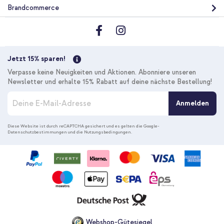
Brandcommerce
Jetzt 15% sparen!
Verpasse keine Neuigkeiten und Aktionen. Abonniere unseren
Newsletter und erhalte 15% Rabatt auf deine nächste Bestellung!
M
Anmelden
e
l
d
Diese Website ist durch reCAPTCHA gesichert und es gelten die
Google-
Datenschutzbestimmungen
und die
Nutzungsbedingungen
.
e
n
S
i
e
s
i
c
h
f
Webshop-Gütesiegel