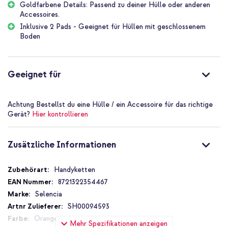
Goldfarbene Details: Passend zu deiner Hülle oder anderen
Acrylperlen im Herzform-Design
Accessoires.
Subtiler goldfarbener Selencia-Anhänger
Inklusive 2 Pads - Geeignet für Hüllen mit geschlossenem
Boden
Goldfarbene Haken zur Befestigung
Geeignet für Telefone mit Haken
Geeignet zur Befestigung eines Telefonpads (2 im
Geeignet für
Lieferumfang enthalten)
Inklusive 1 Jahr Garantie
Achtung
Bestellst du eine Hülle / ein Accessoire für das richtige
Gerät?
Hier kontrollieren
Vervollständige dein Telefonzubehör mit dem Selencia Lova
Handgelenksband und trage dein Gerät immer sicher und stilvoll
Zusätzliche Informationen
bei dir, wo auch immer du bist.
Zusätzliche
Handyketten
Informationen
8721322354467
Selencia
SH00094593
Orange
Mehr Spezifikationen anzeigen