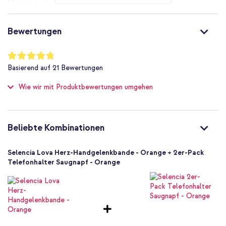
Acryl
Metall
Universal
Bewertungen
Smartphone
1 Pc
Bewertung:
95
%
Ring, 2 Telefonpads
Basierend auf
21
Bewertungen
of
37
100
Wie wir mit Produktbewertungen umgehen
Beliebte Kombinationen
Selencia Lova Herz-Handgelenkbande - Orange + 2er-Pack
Telefonhalter Saugnapf - Orange