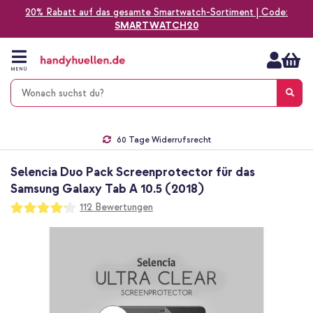
20% Rabatt auf das gesamte Smartwatch-Sortiment | Code:
SMARTWATCH20
Zum
Inhalt
springen
MENÜ
Gratis Versand
1-2 Werktage Lieferzeit*
60 Tage Widerrufsrecht
Die Nr. 1 für Apple Zubehör in Deutschland!
Selencia Duo Pack Screenprotector für das
Samsung Galaxy Tab A 10.5 (2018)
Bewertung:
112
Bewertungen
83
100
% of
Zum
Ende
der
Bildgalerie
springen