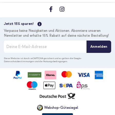
Jetzt 15% sparen!
Verpasse keine Neuigkeiten und Aktionen. Abonniere unseren
Newsletter und erhalte 15% Rabatt auf deine nächste Bestellung!
M
Anmelden
e
l
d
Diese Website ist durch reCAPTCHA gesichert und es gelten die
Google-
Datenschutzbestimmungen
und die
Nutzungsbedingungen
.
e
n
S
i
e
s
i
c
h
f
Webshop-Gütesiegel
ü