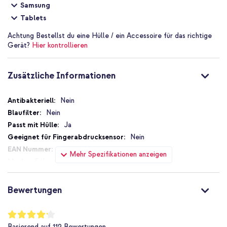
Samsung
Tablets
Achtung
Bestellst du eine Hülle / ein Accessoire für das richtige
Gerät?
Hier kontrollieren
Zusätzliche Informationen
Zusätzliche
Nein
Informationen
Nein
Ja
Nein
8719295354096
Mehr Spezifikationen anzeigen
Selencia
T59035409601
Transparent
Bewertungen
Folie (Plastik)
67
Bewertung:
83
%
Samsung
Basierend auf
112
Bewertungen