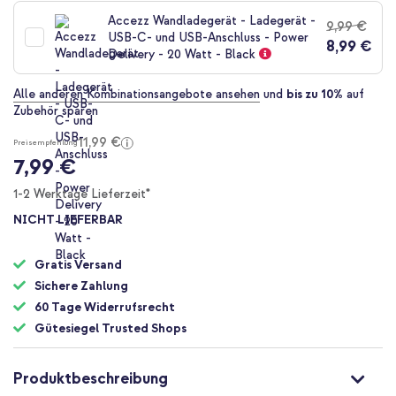
der
Accezz Wandladegerät - Ladegerät -
9,99 €
Bildgalerie
USB-C- und USB-Anschluss - Power
8,99 €
springen
Delivery - 20 Watt - Black
Alle anderen Kombinationsangebote ansehen
und
bis zu 10%
auf
Zubehör sparen
11,99 €
Preisempfehlung
7,99 €
1-2 Werktage Lieferzeit*
NICHT LIEFERBAR
Gratis Versand
Sichere Zahlung
60 Tage Widerrufsrecht
Gütesiegel Trusted Shops
Produktbeschreibung