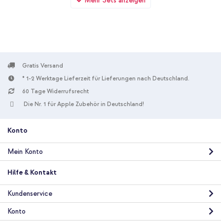
Mehr Sets anzeigen
(2018) + Original USB-C-zu-USB-C-Kabel in Fabrikverpackung
- 1.8 meter - 25 Watt - Schwarz
Gratis Versand
* 1-2 Werktage Lieferzeit für Lieferungen nach Deutschland.
60 Tage Widerrufsrecht
10 % Rabatt
Die Nr. 1 für Apple Zubehör in Deutschland!
Kostenloser Versand
14,28 €
14,98 €
Kostenloser
Inkl. MwSt.
Versand
Konto
In den Warenkorb
Mein Konto
Hilfe & Kontakt
Kundenservice
Konto