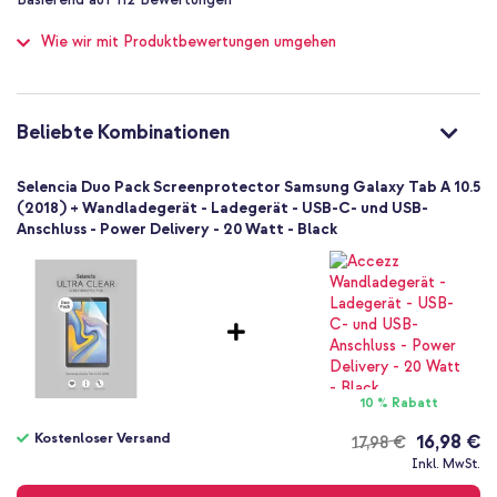
of
SM-T590, SM-T595, SM-T590, SM-T595
100
Wie wir mit Produktbewertungen umgehen
Tablet
Displayschutzfolien
Folie
2 Pc
Beliebte Kombinationen
Bildschirmreinigungsset
Standard
Selencia Duo Pack Screenprotector Samsung Galaxy Tab A 10.5
Nein
(2018) + Wandladegerät - Ladegerät - USB-C- und USB-
Anschluss - Power Delivery - 20 Watt - Black
Nein
Nein
10 % Rabatt
Kostenloser Versand
16,98 €
17,98 €
Kostenloser
Inkl. MwSt.
Versand