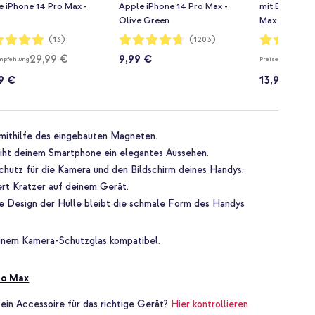
 iPhone 14 Pro Max -
Apple iPhone 14 Pro Max -
mit Band App
Olive Green
Max - Petrol
rtung:
Bewertung:
Bewertung:
(13)
(1203)
94%
95%
29,99 €
9,99 €
mpfehlung
Preisempfehlung
9 €
13,99 €
mithilfe des eingebauten Magneten.
iht deinem Smartphone ein elegantes Aussehen.
chutz für die Kamera und den Bildschirm deines Handys.
ert Kratzer auf deinem Gerät.
ke Design der Hülle bleibt die schmale Form des Handys
 einem Kamera-Schutzglas kompatibel.
ro Max
 ein Accessoire für das richtige Gerät?
Hier kontrollieren