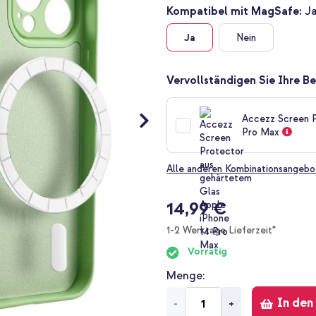
Kompatibel mit MagSafe:
J
Ja
Nein
Vervollständigen Sie Ihre Be
Accezz Screen P
Pro Max
Alle anderen Kombinationsangebo
14,99 €
1-2 Werktage Lieferzeit*
Vorrätig
Menge
In den
-
+