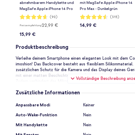
abnehmbarem Handykette und
mit MagSafe Apple iPhone 14
MagSafe Apple iPhone 14 Pro
Pro Max - Dunkelgrün
Max - Dunkelgrün
Bewertung:
Bewertung:
(90)
(315)
93%
91%
22,99 €
14,99 €
Preisempfehlung
15,99 €
Produktbeschreibung
Verleihe deinem Smartphone einen eleganten Look mit dem Co
imoshion! Das Backcover besteht aus flexiblem Silikonmaterial.
zusätzlichen Schutz für die Kamera und das Display deines Gerä
mit einer matten Beschichtung versehen, die deinem Smartphon
Vollständige Beschreibung anz
Zudem verhindert das Mikrofaserfutter Kratzer auf deinem Ger
integrierte MagSafe-Funktion, sodass du problemlos MagSafe
Zusätzliche Informationen
Bewahrt das elegante Design deines Gerätes dank des schlanke
Zusätzliche
Täglicher Schutz für dein Smartphone
Anpassbare Modi
Keiner
Informationen
Die Hülle ist aus flexiblem Silikon-Material gefertigt. Das Silik
Auto-Wake-Funktion
Nein
stoßdämpfende Wirkung und bietet täglichen Schutz für dein 
Ränder bleiben auch dein Bildschirm und die Kamera vor Stürz
Mit Handykette
Nein
Weiteren verfügt die Hülle über ein Mikrofaserfutter, welches 
Gerätes verhindert.
Mit Fenster
Nein