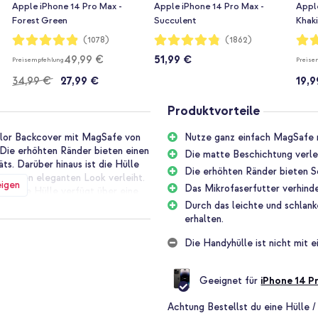
Apple iPhone 14 Pro Max -
Apple iPhone 14 Pro Max -
Apple
Forest Green
Succulent
Khaki
Bewertung:
Bewertung:
Bewe
(1078)
(1862)
97%
96%
98%
49,99 €
51,99 €
Preisempfehlung
Preise
34,99 €
27,99 €
19,9
Produktvorteile
lor Backcover mit MagSafe von
Nutze ganz einfach MagSafe 
 Die erhöhten Ränder bieten einen
Die matte Beschichtung verle
ts. Darüber hinaus ist die Hülle
Die erhöhten Ränder bieten S
e einen eleganten Look verleiht.
eigen
Das Mikrofaserfutter verhind
ät. Die Hülle verfügt über eine
-Produkte verwenden kannst.
Durch das leichte und schlan
n Designs der Hülle.
erhalten.
Die Handyhülle ist nicht mit
on-Material hat eine
Smartphone. Dank der erhöhten
Geeignet für
iPhone 14 P
en und Stößen geschützt. Des
Kratzer auf der Rückseite deines
Achtung
Bestellst du eine Hülle /