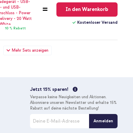
In den Warenkorb
Kostenloser Versand
10 % Rabatt
MagSafe Apple iPhone 14 Pro Max - Grün + Universal-
Mehr Sets anzeigen
23,98 €
24,98 €
Kostenloser
Inkl. MwSt.
Versand
In den Warenkorb
Jetzt 15% sparen!
Kostenloser Versand
Verpasse keine Neuigkeiten und Aktionen.
10 % Rabatt
Abonniere unseren Newsletter und erhalte 15%
Rabatt auf deine nächste Bestellung!
M
MagSafe Apple iPhone 14 Pro Max - Grün + Wireless
Anmelden
e
oses Ladegerät - 1 Meter - Weiß
l