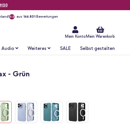
H20
hland!
aus
166.801
Bewertungen
9,5
Zum
Inhalt
springen
Mein Konto
Mein Warenkorb
Audio
Weiteres
SALE
Selbst gestalten
ax - Grün