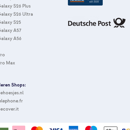
alaxy S26 Plus
alaxy S26 Ultra
alaxy S25
alaxy A57
alaxy A56
Pro
imoshion Color Back Cover mit 
Powerbank – iPhone + Apple Wa
Pro Max
eren Shops:
hoesjes.nl
lephone.fr
ecover.it
imoshion Color Back Cover mit 