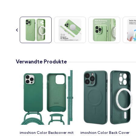
Zum
Anfang
Verwandte Produkte
der
Bildgalerie
springen
imoshion Color Backcover mit
imoshion Color Back Cover