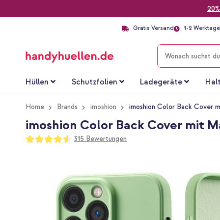
20%
Gratis Versand
1-2 Werktage 
SUCHE
Hüllen
Schutzfolien
Ladegeräte
Hal
Home
Brands
imoshion
imoshion Color Back Cover m
imoshion Color Back Cover mit M
Bewertung:
315
Bewertungen
91
100
% of
Zum
Ende
der
Bildgalerie
springen