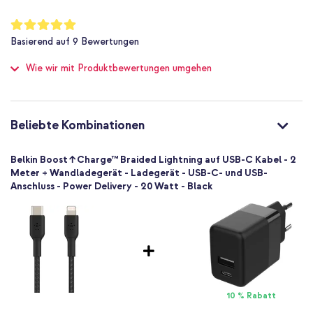
Apple
AirPods, Laptop, Smartphone, Tablet
Bewertung:
100
%
USB-C auf Lightning
Basierend auf
9
Bewertungen
of
Ja
100
Wie wir mit Produktbewertungen umgehen
Apple Lightning
USB-C
1 Pc
Schwarz
Beliebte Kombinationen
Stoff
Nein
Belkin Boost↑Charge™ Braided Lightning auf USB-C Kabel - 2
Meter + Wandladegerät - Ladegerät - USB-C- und USB-
Anschluss - Power Delivery - 20 Watt - Black
10 % Rabatt