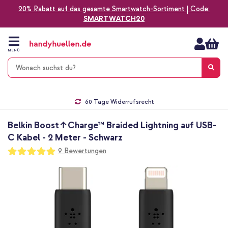
20% Rabatt auf das gesamte Smartwatch-Sortiment | Code:
SMARTWATCH20
Zum
Inhalt
springen
MENÜ
Gratis Versand
1-2 Werktage Lieferzeit*
60 Tage Widerrufsrecht
Die Nr. 1 für Apple Zubehör in Deutschland!
Belkin Boost↑Charge™ Braided Lightning auf USB-
C Kabel - 2 Meter - Schwarz
Bewertung:
9
Bewertungen
100
100
% of
Zum
Ende
der
Bildgalerie
springen