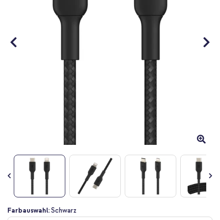
Zum
Farbauswahl:
Schwarz
Anfang