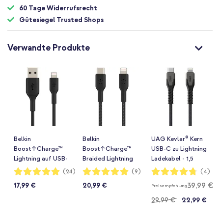
60 Tage Widerrufsrecht
Gütesiegel Trusted Shops
Verwandte Produkte
Belkin
Belkin
UAG Kevlar® Kern
Boost↑Charge™
Boost↑Charge™
USB-C zu Lightning
Lightning auf USB-
Braided Lightning
Ladekabel - 1,5
Kabel - 1 Meter -
auf USB-C Kabel - 1
Meter - Schwarz /
Bewertung:
Bewertung:
Bewertung:
(24)
(9)
(4)
100%
100%
95%
Schwarz
Meter
Grau
39,99 €
17,99 €
20,99 €
Preisempfehlung
29,99 €
22,99 €