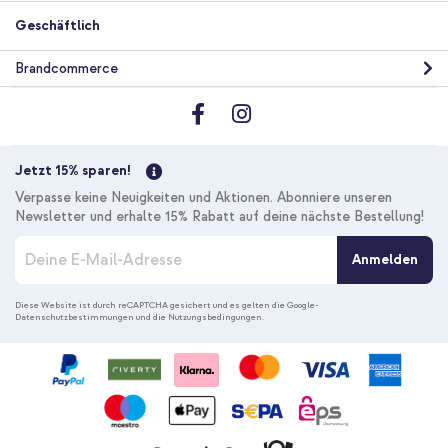
Geschäftlich
Brandcommerce
Jetzt 15% sparen!
Verpasse keine Neuigkeiten und Aktionen. Abonniere unseren
Newsletter und erhalte 15% Rabatt auf deine nächste Bestellung!
M
Anmelden
e
l
d
Diese Website ist durch reCAPTCHA gesichert und es gelten die
Google-
Datenschutzbestimmungen
und die
Nutzungsbedingungen
.
e
n
S
i
e
s
i