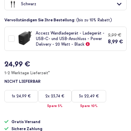
Schwarz
der
Bildgalerie
springen
Vervollständigen Sie Ihre Bestellung:
(bis zu 10% Rabatt)
Accezz Wandladegerät - Ladegerät -
9,99 €
USB-C- und USB-Anschluss - Power
8,99 €
Delivery - 20 Watt - Black
24,99 €
1-2 Werktage Lieferzeit*
NICHT LIEFERBAR
1x
24,99 €
2x
23,74 €
3x
22,49 €
Spare 5%
Spare 10%
Gratis Versand
Sichere Zahlung